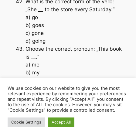
What is the correct form of the verb:
„She
__
to the store every Saturday.“
a) go
b) goes
c) gone
d) going
Choose the correct pronoun: „This book
is
__
.“
a) me
b) my
c) mine
d) I
We use cookies on our website to give you the most
relevant experience by remembering your preferences
Fill in the blank: „We
__
a great time at
and repeat visits. By clicking “Accept All”, you consent
the party last night.“
to the use of ALL the cookies. However, you may visit
"Cookie Settings" to provide a controlled consent.
a) have
b) has
Cookie Settings
Accept All
c) had
d) having