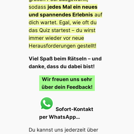
sodass
jedes Mal ein neues
und spannendes Erlebnis
auf
dich wartet. Egal, wie oft du
das Quiz startest – du wirst
immer wieder vor neue
Herausforderungen gestellt!
Viel Spaß beim Rätseln – und
danke, dass du dabei bist!
Wir freuen uns sehr
über dein Feedback!
Sofort-Kontakt
per WhatsApp…
Du kannst uns jederzeit über