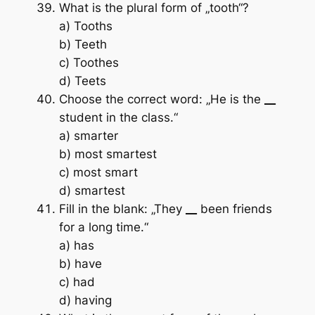
What is the plural form of „tooth“?
a) Tooths
b) Teeth
c) Toothes
d) Teets
Choose the correct word: „He is the
__
student in the class.“
a) smarter
b) most smartest
c) most smart
d) smartest
Fill in the blank: „They
__
been friends
for a long time.“
a) has
b) have
c) had
d) having