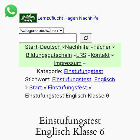
Zum
Inhalt
Lernzuflucht Hagen Nachhilfe
springen
Suchen
Start-Deutsch
Nachhilfe
Fächer
Bildungsgutschein
LRS
Kontakt
Impressum
Kategorie:
Einstufungstest
Stichwort:
Einstufungstest
, 
Englisch
»
Start
»
Einstufungstest
»
Einstufungstest Englisch Klasse 6
Einstufungstest
Englisch Klasse 6