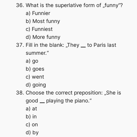
What is the superlative form of „funny“?
a) Funnier
b) Most funny
c) Funniest
d) More funny
Fill in the blank: „They
__
to Paris last
summer.“
a) go
b) goes
c) went
d) going
Choose the correct preposition: „She is
good
__
playing the piano.“
a) at
b) in
c) on
d) by