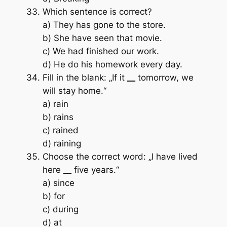
Which sentence is correct?
a) They has gone to the store.
b) She have seen that movie.
c) We had finished our work.
d) He do his homework every day.
Fill in the blank: „If it
__
tomorrow, we
will stay home.“
a) rain
b) rains
c) rained
d) raining
Choose the correct word: „I have lived
here
__
five years.“
a) since
b) for
c) during
d) at