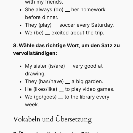
with my friends.
She always (do)
__
her homework
before dinner.
They (play)
__
soccer every Saturday.
We (be)
__
excited about the trip.
8. Wähle das richtige Wort, um den Satz zu
vervollständigen:
My sister (is/are)
__
very good at
drawing.
They (has/have)
__
a big garden.
He (likes/like)
__
to play video games.
We (go/goes)
__
to the library every
week.
Vokabeln und Übersetzung