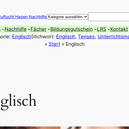
Suchen
zuflucht Hagen Nachhilfe
h
Nachhilfe
Fächer
Bildungsgutschein
LRS
Kontakt
orie:
Englisch
Stichwort:
Englisch
, 
Tenses
, 
Unterrichtsma
»
Start
»
Englisch
glisch