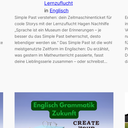
Lernzuflucht
in
Englisch
Simple Past verstehen: dein Zeitmaschinenticket für
E
coole Storys mit der Lernzuflucht Hagen Nachhilfe
i
„Sprache ist ein Museum der Erinnerungen – je
V
besser du das Simple Past beherrschst, desto
n
te
lebendiger werden sie.“ Das Simple Past ist die wohl
f
meistgenutzte Zeitform im Englischen: Du erzählst,
P
was gestern im Matheunterricht passierte, fasst
D
deine Lieblingsserie zusammen – oder schreibst…
d