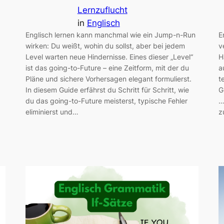
Lernzuflucht
in
Englisch
Englisch lernen kann manchmal wie ein Jump-n-Run
E
wirken: Du weißt, wohin du sollst, aber bei jedem
v
Level warten neue Hindernisse. Eines dieser „Level“
H
ist das going-to-Future – eine Zeitform, mit der du
a
Pläne und sichere Vorhersagen elegant formulierst.
t
In diesem Guide erfährst du Schritt für Schritt, wie
G
du das going-to-Future meisterst, typische Fehler
…
eliminierst und…
z