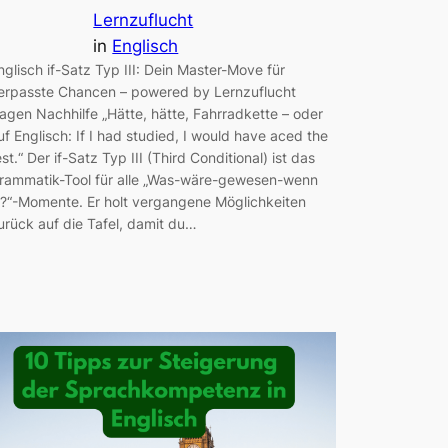
Lernzuflucht
in
Englisch
nglisch if-Satz Typ III: Dein Master-Move für
erpasste Chancen – powered by Lernzuflucht
agen Nachhilfe „Hätte, hätte, Fahrradkette – oder
uf Englisch: If I had studied, I would have aced the
est.“ Der if-Satz Typ III (Third Conditional) ist das
rammatik-Tool für alle „Was-wäre-gewesen-wenn
?“-Momente. Er holt vergangene Möglichkeiten
urück auf die Tafel, damit du…