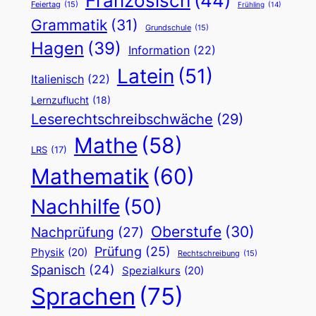
Französisch
(44)
Feiertag
(15)
Frühling
(14)
Grammatik
(31)
Grundschule
(15)
Hagen
(39)
Information
(22)
Latein
(51)
Italienisch
(22)
Lernzuflucht
(18)
Leserechtschreibschwäche
(29)
Mathe
(58)
LRS
(17)
Mathematik
(60)
Nachhilfe
(50)
Oberstufe
(30)
Nachprüfung
(27)
Prüfung
(25)
Physik
(20)
Rechtschreibung
(15)
Spanisch
(24)
Spezialkurs
(20)
Sprachen
(75)