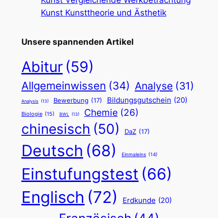
Kunst Kunsttheorie und Ästhetik
Unsere spannenden Artikel
Abitur
(59)
Allgemeinwissen
(34)
Analyse
(31)
Bildungsgutschein
(20)
Bewerbung
(17)
Analysis
(13)
Chemie
(26)
Biologie
(15)
BWL
(13)
chinesisch
(50)
DaZ
(17)
Deutsch
(68)
Einmaleins
(14)
Einstufungstest
(66)
Englisch
(72)
Erdkunde
(20)