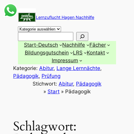
Zum
Inhalt
Lernzuflucht Hagen Nachhilfe
springen
Suchen
Start-Deutsch
Nachhilfe
Fächer
Bildungsgutschein
LRS
Kontakt
Impressum
Kategorie:
Abitur
, 
Lange Lernnächte
, 
Pädagogik
, 
Prüfung
Stichwort:
Abitur
, 
Pädagogik
»
Start
»
Pädagogik
Schlagwort: