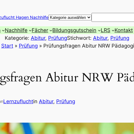
Suchen
zuflucht Hagen Nachhilfe
h
Nachhilfe
Fächer
Bildungsgutschein
LRS
Kontakt
Kategorie:
Abitur
, 
Prüfung
Stichwort:
Abitur
, 
Prüfung
»
Start
»
Prüfung
»
Prüfungsfragen Abitur NRW Pädagog
gsfragen Abitur NRW Pä
Lernzuflucht
in
Abitur
, 
Prüfung
on