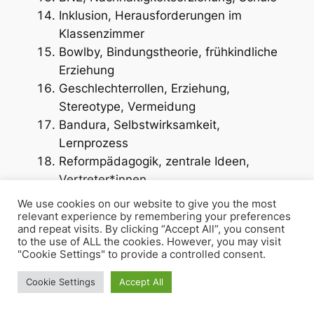
Inklusion, Herausforderungen im
Klassenzimmer
Bowlby, Bindungstheorie, frühkindliche
Erziehung
Geschlechterrollen, Erziehung,
Stereotype, Vermeidung
Bandura, Selbstwirksamkeit,
Lernprozess
Reformpädagogik, zentrale Ideen,
Vertreter*innen
Kulturelle Vielfalt, interkulturelles
We use cookies on our website to give you the most
Verständnis
relevant experience by remembering your preferences
and repeat visits. By clicking “Accept All”, you consent
Bildungspolitik, Gestaltung,
to the use of ALL the cookies. However, you may visit
Einflussfaktoren
"Cookie Settings" to provide a controlled consent.
Technologie, Erziehung, ethische
Cookie Settings
Accept All
Überlegungen
Autorität, Erziehung, historischer