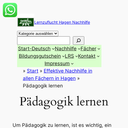
Zum
Inhalt
Lernzuflucht Hagen Nachhilfe
springen
Suchen
Start-Deutsch
Nachhilfe
Fächer
Bildungsgutschein
LRS
Kontakt
Impressum
»
Start
»
Effektive Nachhilfe in
allen Fächern in Hagen
»
Pädagogik lernen
Pädagogik lernen
Um Pädagogik zu lernen, ist es wichtig, ein