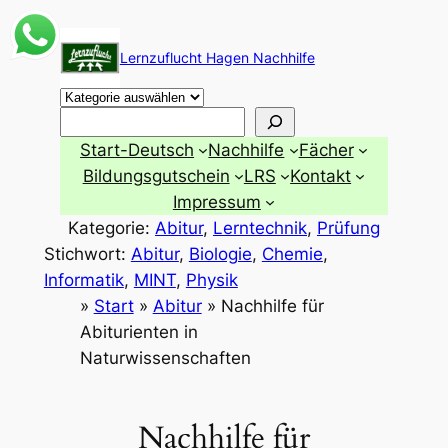
Zum
Inhalt
Lernzuflucht Hagen Nachhilfe
springen
Suchen
Start-Deutsch
Nachhilfe
Fächer
Bildungsgutschein
LRS
Kontakt
Impressum
Kategorie:
Abitur
, 
Lerntechnik
, 
Prüfung
Stichwort:
Abitur
, 
Biologie
, 
Chemie
, 
Informatik
, 
MINT
, 
Physik
»
Start
»
Abitur
»
Nachhilfe für
Abiturienten in
Naturwissenschaften
Nachhilfe für