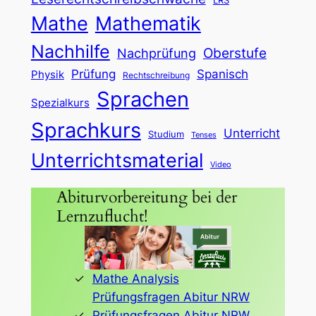
LRS
Mathe
Mathematik
Nachhilfe
Oberstufe
Nachprüfung
Prüfung
Spanisch
Physik
Rechtschreibung
Sprachen
Spezialkurs
Sprachkurs
Unterricht
Studium
Tenses
Unterrichtsmaterial
Video
Abiturvorbereitung bei der
Lernzuflucht!
Mathe Analysis
Prüfungsfragen Abitur NRW
Prüfungsfragen Abitur NRW