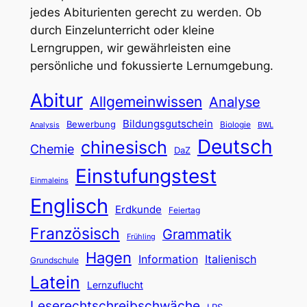
jedes Abiturienten gerecht zu werden. Ob
durch Einzelunterricht oder kleine
Lerngruppen, wir gewährleisten eine
persönliche und fokussierte Lernumgebung.
Abitur
Allgemeinwissen
Analyse
Bildungsgutschein
Bewerbung
Biologie
Analysis
BWL
Deutsch
chinesisch
Chemie
DaZ
Einstufungstest
Einmaleins
Englisch
Erdkunde
Feiertag
Französisch
Grammatik
Frühling
Hagen
Information
Italienisch
Grundschule
Latein
Lernzuflucht
Leserechtschreibschwäche