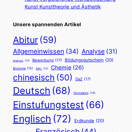
Kunst Kunsttheorie und Ästhetik
Unsere spannenden Artikel
Abitur
(59)
Allgemeinwissen
(34)
Analyse
(31)
Bildungsgutschein
(20)
Bewerbung
(17)
Analysis
(13)
Chemie
(26)
Biologie
(15)
BWL
(13)
chinesisch
(50)
DaZ
(17)
Deutsch
(68)
Einmaleins
(14)
Einstufungstest
(66)
Englisch
(72)
Erdkunde
(20)
Französisch
(44)