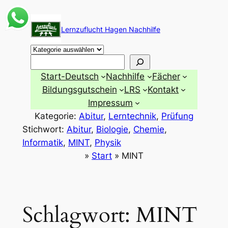
Zum
Inhalt
Lernzuflucht Hagen Nachhilfe
springen
Suchen
Start-Deutsch
Nachhilfe
Fächer
Bildungsgutschein
LRS
Kontakt
Impressum
Kategorie:
Abitur
, 
Lerntechnik
, 
Prüfung
Stichwort:
Abitur
, 
Biologie
, 
Chemie
, 
Informatik
, 
MINT
, 
Physik
»
Start
»
MINT
Schlagwort:
MINT