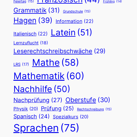
Feiertag
(15)
Frühling
(14)
Grammatik
(31)
Grundschule
(15)
Hagen
(39)
Information
(22)
Latein
(51)
Italienisch
(22)
Lernzuflucht
(18)
Leserechtschreibschwäche
(29)
Mathe
(58)
LRS
(17)
Mathematik
(60)
Nachhilfe
(50)
Oberstufe
(30)
Nachprüfung
(27)
Prüfung
(25)
Physik
(20)
Rechtschreibung
(15)
Spanisch
(24)
Spezialkurs
(20)
Sprachen
(75)