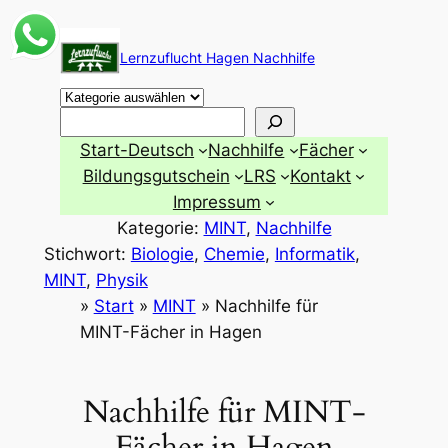
Zum
Inhalt
Lernzuflucht Hagen Nachhilfe
springen
Suchen
Start-Deutsch
Nachhilfe
Fächer
Bildungsgutschein
LRS
Kontakt
Impressum
Kategorie:
MINT
, 
Nachhilfe
Stichwort:
Biologie
, 
Chemie
, 
Informatik
, 
MINT
, 
Physik
»
Start
»
MINT
»
Nachhilfe für
MINT-Fächer in Hagen
Nachhilfe für MINT-
Fächer in Hagen