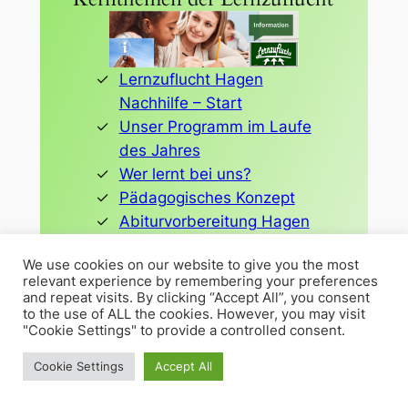
Lernzuflucht Hagen
Nachhilfe – Start
Unser Programm im Laufe
des Jahres
Wer lernt bei uns?
Pädagogisches Konzept
Abiturvorbereitung Hagen
LRS Lese-Rechtschreib-
We use cookies on our website to give you the most
Schwäche
relevant experience by remembering your preferences
Nachhilfe kostenlos mit
and repeat visits. By clicking “Accept All”, you consent
to the use of ALL the cookies. However, you may visit
Bildungsgutschein
"Cookie Settings" to provide a controlled consent.
Mathematik
Deutsch
Cookie Settings
Accept All
Englisch