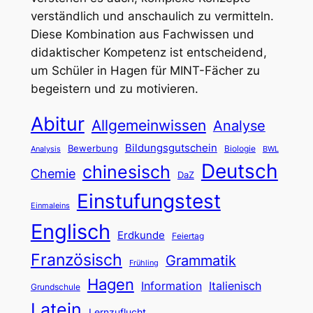
verständlich und anschaulich zu vermitteln.
Diese Kombination aus Fachwissen und
didaktischer Kompetenz ist entscheidend,
um Schüler in Hagen für MINT-Fächer zu
begeistern und zu motivieren.
Abitur
Allgemeinwissen
Analyse
Bildungsgutschein
Bewerbung
Biologie
Analysis
BWL
Deutsch
chinesisch
Chemie
DaZ
Einstufungstest
Einmaleins
Englisch
Erdkunde
Feiertag
Französisch
Grammatik
Frühling
Hagen
Information
Italienisch
Grundschule
Latein
Lernzuflucht