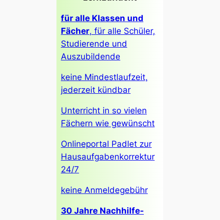
für alle Klassen und
Fächer
, für alle Schüler,
Studierende und
Auszubildende
keine Mindestlaufzeit,
jederzeit kündbar
Unterricht in so vielen
Fächern wie gewünscht
Onlineportal Padlet zur
Hausaufgabenkorrektur
24/7
keine Anmeldegebühr
30 Jahre Nachhilfe-