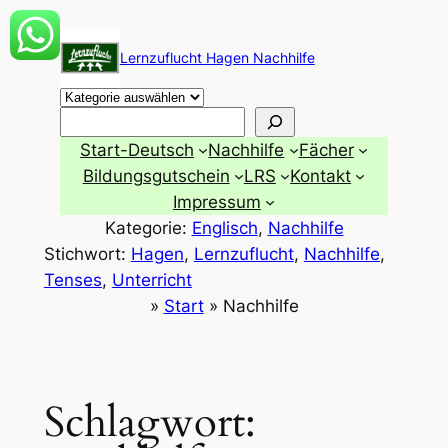
Zum
Inhalt
Lernzuflucht Hagen Nachhilfe
springen
Suchen
Start-Deutsch
Nachhilfe
Fächer
Bildungsgutschein
LRS
Kontakt
Impressum
Kategorie:
Englisch
, 
Nachhilfe
Stichwort:
Hagen
, 
Lernzuflucht
, 
Nachhilfe
, 
Tenses
, 
Unterricht
»
Start
»
Nachhilfe
Schlagwort: