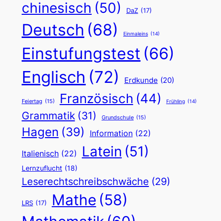
chinesisch
(50)
DaZ
(17)
Deutsch
(68)
Einmaleins
(14)
Einstufungstest
(66)
Englisch
(72)
Erdkunde
(20)
Französisch
(44)
Feiertag
(15)
Frühling
(14)
Grammatik
(31)
Grundschule
(15)
Hagen
(39)
Information
(22)
Latein
(51)
Italienisch
(22)
Lernzuflucht
(18)
Leserechtschreibschwäche
(29)
Mathe
(58)
LRS
(17)