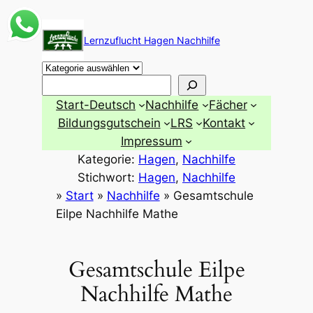
Zum
Inhalt
Lernzuflucht Hagen Nachhilfe
springen
Suchen
Start-Deutsch
Nachhilfe
Fächer
Bildungsgutschein
LRS
Kontakt
Impressum
Kategorie:
Hagen
, 
Nachhilfe
Stichwort:
Hagen
, 
Nachhilfe
»
Start
»
Nachhilfe
»
Gesamtschule
Eilpe Nachhilfe Mathe
Gesamtschule Eilpe
Nachhilfe Mathe