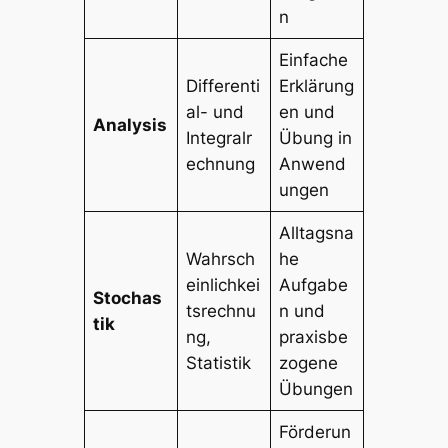
n
Einfache
Differenti
Erklärung
al- und
en und
Analysis
Integralr
Übung in
echnung
Anwend
ungen
Alltagsna
Wahrsch
he
einlichkei
Aufgabe
Stochas
tsrechnu
n und
tik
ng,
praxisbe
Statistik
zogene
Übungen
Förderun