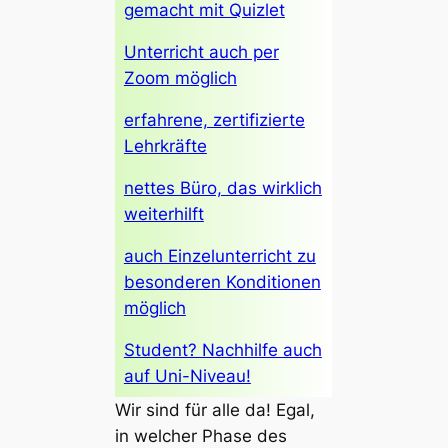
gemacht mit Quizlet
Unterricht auch per
Zoom möglich
erfahrene, zertifizierte
Lehrkräfte
nettes Büro, das wirklich
weiterhilft
auch Einzelunterricht zu
besonderen Konditionen
möglich
Student? Nachhilfe auch
auf Uni-Niveau!
Wir sind für alle da! Egal,
in welcher Phase des