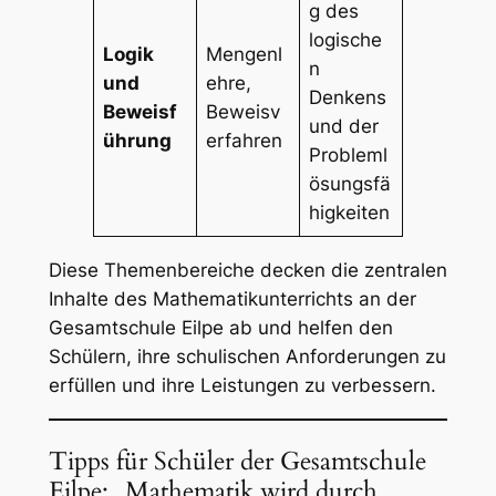
g des
logische
Logik
Mengenl
n
und
ehre,
Denkens
Beweisf
Beweisv
und der
ührung
erfahren
Probleml
ösungsfä
higkeiten
Diese Themenbereiche decken die zentralen
Inhalte des Mathematikunterrichts an der
Gesamtschule Eilpe ab und helfen den
Schülern, ihre schulischen Anforderungen zu
erfüllen und ihre Leistungen zu verbessern.
Tipps für Schüler der Gesamtschule
Eilpe: „Mathematik wird durch