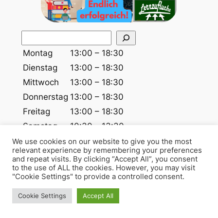
S
u
Montag
13:00 – 18:30
c
Dienstag
13:00 – 18:30
h
Mittwoch
13:00 – 18:30
e
Donnerstag
13:00 – 18:30
n
Freitag
13:00 – 18:30
Samstag
10:30 – 13:30
Sonntag
Geschlossen
We use cookies on our website to give you the most
relevant experience by remembering your preferences
and repeat visits. By clicking “Accept All”, you consent
Während der Schulzeit – in den Ferien Mo-Fr
to the use of ALL the cookies. However, you may visit
9:00 bis 14:00
"Cookie Settings" to provide a controlled consent.
Cookie Settings
Accept All
Lernzuflucht Hagen Nachhilfe