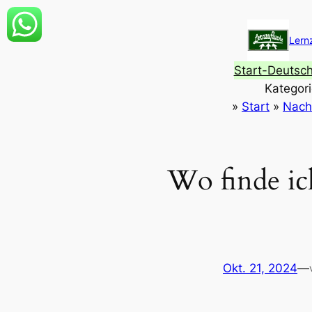
Zum
Inhalt
Lern
springen
Start-Deutsc
Kategor
»
Start
»
Nach
Wo finde ich
Okt. 21, 2024
—