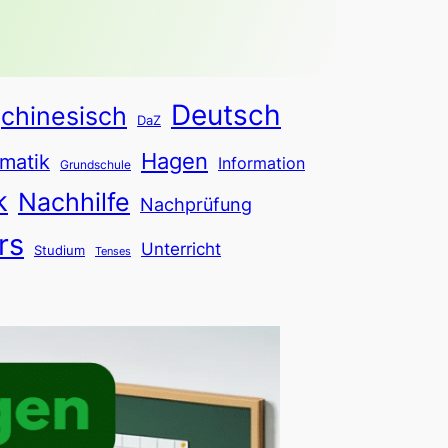
Deutsch
chinesisch
DaZ
Hagen
matik
Information
Grundschule
k
Nachhilfe
Nachprüfung
rs
Unterricht
Studium
Tenses