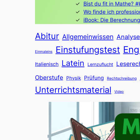
Bist du fit in Mathe? 
Wo finde ich professio
iBook: Die Berechnung 
Abitur
Allgemeinwissen
Analyse
Eng
Einstufungstest
Einmaleins
Latein
Leserec
Italienisch
Lernzuflucht
Oberstufe
Prüfung
Physik
Rechtschreibung
Unterrichtsmaterial
Video