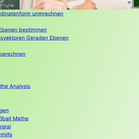
rdinatenform unmrechnen
 Ebenen bestimmen
ngsvektoren Geraden Ebenen
berechnen
the Analysis
agen
ußball Mathe
egral
hilfe