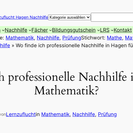
Suchen
zuflucht Hagen Nachhilfe
h
Nachhilfe
Fächer
Bildungsgutschein
LRS
Kontakt
ie:
Mathematik
, 
Nachhilfe
, 
Prüfung
Stichwort:
Mathe
, 
Ma
hilfe
»
Wo finde ich professionelle Nachhilfe in Hagen f
 professionelle Nachhilfe
Mathematik?
Lernzuflucht
in
Mathematik
, 
Nachhilfe
, 
Prüfung
von