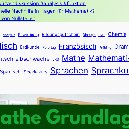
#kurvendiskussion #analysis #funktion
nelle Nachhilfe in Hagen für Mathematik?
von Nullstellen
Chemie
Bildungsgutschein
Bewerbung
Biologie
Analysis
BWL
lisch
Französisch
Gram
Erdkunde
Feiertag
Frühling
Mathe
Mathemati
htschreibschwäche
LRS
Sprachen
Sprachku
Spanisch
Spezialkurs