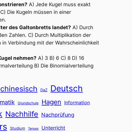
onstrieren?
A) Jede Kugel muss exakt
 C) Die Kugeln müssen in einer
en.
ter des Galtonbretts landet?
A) Durch
n Zahlen. C) Durch Multiplikation der
 in Verbindung mit der Wahrscheinlichkeit
 Kugel nehmen?
A) 3 B) 6 C) 8 D) 16
malverteilung B) Die Binomialverteilung
Deutsch
chinesisch
DaZ
Hagen
matik
Information
Grundschule
k
Nachhilfe
Nachprüfung
rs
Unterricht
Studium
Tenses