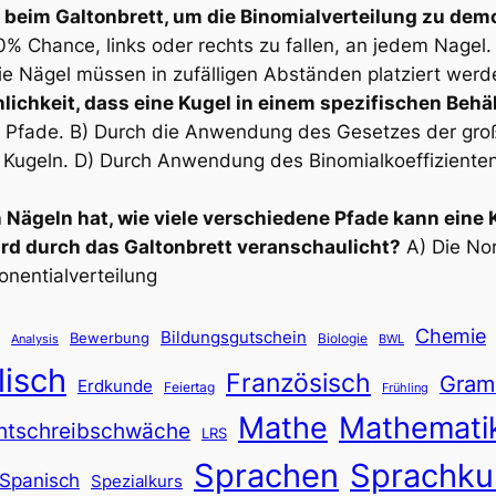
beim Galtonbrett, um die Binomialverteilung zu dem
50% Chance, links oder rechts zu fallen, an jedem Nagel.
Die Nägel müssen in zufälligen Abständen platziert werd
ichkeit, dass eine Kugel in einem spezifischen Behäl
r Pfade. B) Durch die Anwendung des Gesetzes der große
 Kugeln. D) Durch Anwendung des Binomialkoeffizienten
 Nägeln hat, wie viele verschiedene Pfade kann eine
rd durch das Galtonbrett veranschaulicht?
A) Die Nor
onentialverteilung
Chemie
Bildungsgutschein
Bewerbung
Biologie
Analysis
BWL
lisch
Französisch
Gram
Erdkunde
Feiertag
Frühling
Mathe
Mathemati
htschreibschwäche
LRS
Sprachen
Sprachku
Spanisch
Spezialkurs