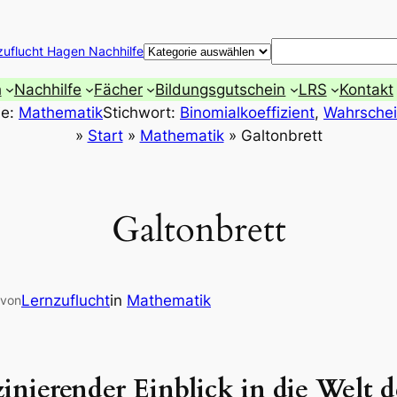
Suchen
zuflucht Hagen Nachhilfe
h
Nachhilfe
Fächer
Bildungsgutschein
LRS
Kontakt
ie:
Mathematik
Stichwort:
Binomialkoeffizient
, 
Wahrschein
»
Start
»
Mathematik
»
Galtonbrett
Galtonbrett
Lernzuflucht
in
Mathematik
von
zinierender Einblick in die Welt 