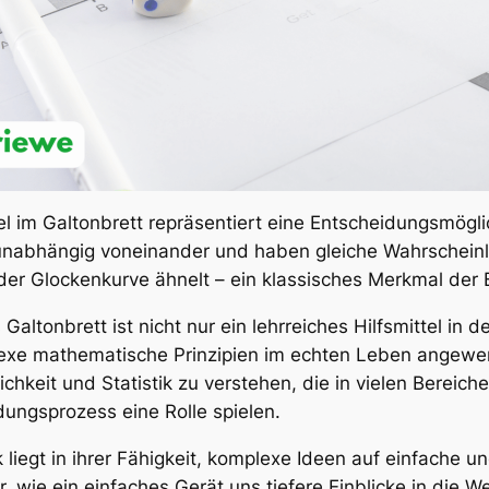
 im Galtonbrett repräsentiert eine Entscheidungsmöglich
nabhängig voneinander und haben gleiche Wahrscheinli
 der Glockenkurve ähnelt – ein klassisches Merkmal der 
Galtonbrett ist nicht nur ein lehrreiches Hilfsmittel in 
lexe mathematische Prinzipien im echten Leben angewen
hkeit und Statistik zu verstehen, die in vielen Bereich
dungsprozess eine Rolle spielen.
iegt in ihrer Fähigkeit, komplexe Ideen auf einfache u
ür, wie ein einfaches Gerät uns tiefere Einblicke in die 