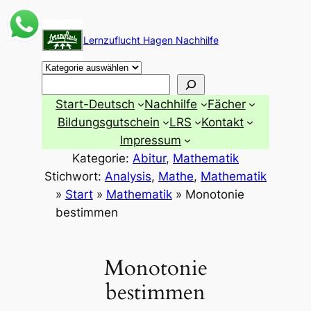
Zum
Inhalt
Lernzuflucht Hagen Nachhilfe
springen
Suchen
Start-Deutsch
Nachhilfe
Fächer
Bildungsgutschein
LRS
Kontakt
Impressum
Kategorie:
Abitur
, 
Mathematik
Stichwort:
Analysis
, 
Mathe
, 
Mathematik
»
Start
»
Mathematik
»
Monotonie
bestimmen
Monotonie
bestimmen