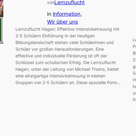
Lernzuflucht
von
in
Information
, 
Wir über uns
Lernzuflucht Hagen: Effektive Intensivbetreuung mit
2-5 Schülern Einführung In der heutigen
L
Bildungslandschaft stehen viele Schülerinnen und
P
Schüler vor großen Herausforderungen. Eine
B
effektive und individuelle Förderung ist oft der
Z
Schlüssel zum schulischen Erfolg. Die Lernzuflucht
g
Hagen, unter der Leitung von Michael Thoms, bietet
S
eine einzigartige Intensivbetreuung in kleinen
H
Gruppen von 2-5 Schülern an. Diese spezielle Form…
h
z
P