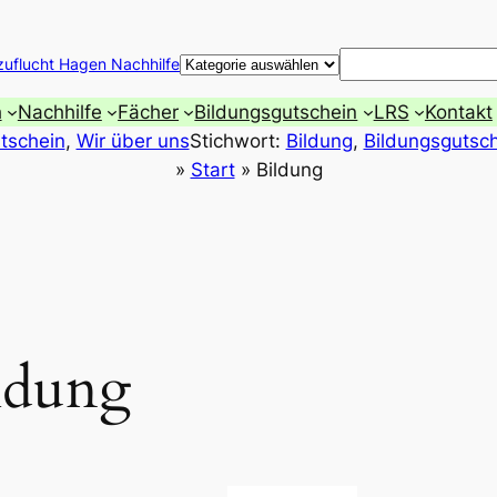
Suchen
zuflucht Hagen Nachhilfe
h
Nachhilfe
Fächer
Bildungsgutschein
LRS
Kontakt
tschein
, 
Wir über uns
Stichwort:
Bildung
, 
Bildungsgutsc
»
Start
»
Bildung
ldung