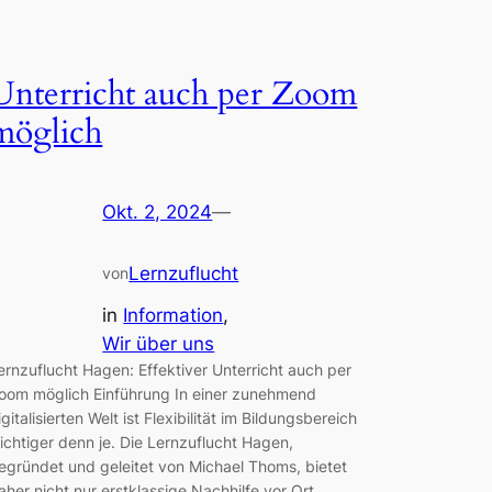
Unterricht auch per Zoom
möglich
Okt. 2, 2024
—
Lernzuflucht
von
in
Information
, 
Wir über uns
ernzuflucht Hagen: Effektiver Unterricht auch per
oom möglich Einführung In einer zunehmend
igitalisierten Welt ist Flexibilität im Bildungsbereich
ichtiger denn je. Die Lernzuflucht Hagen,
egründet und geleitet von Michael Thoms, bietet
aher nicht nur erstklassige Nachhilfe vor Ort,