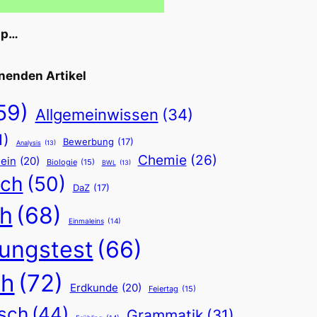
pp…
nenden Artikel
59)
Allgemeinwissen
(34)
1)
Bewerbung
(17)
Analysis
(13)
Chemie
(26)
ein
(20)
Biologie
(15)
BWL
(13)
sch
(50)
DaZ
(17)
h
(68)
Einmaleins
(14)
fungstest
(66)
ch
(72)
Erdkunde
(20)
Feiertag
(15)
sch
(44)
Grammatik
(31)