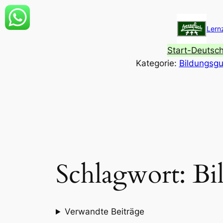
Zum
Inhalt
Lern
springen
Start-Deutsc
Kategorie:
Bildungsgu
Schlagwort:
Bi
Verwandte Beiträge