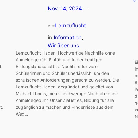
Nov. 14, 2024
—
Lernzuflucht
von
in
Information
, 
Wir über uns
Lernzuflucht Hagen: Hochwertige Nachhilfe ohne
Anmeldegebühr Einführung In der heutigen
E
l
Bildungslandschaft ist Nachhilfe für viele
I
Schülerinnen und Schüler unerlässlich, um den
m
schulischen Anforderungen gerecht zu werden. Die
B
Lernzuflucht Hagen, gegründet und geleitet von
l
Michael Thoms, bietet hochwertige Nachhilfe ohne
d
Anmeldegebühr. Unser Ziel ist es, Bildung für alle
g
t,
zugänglich zu machen und Hindernisse aus dem
v
Weg…
N