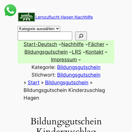
Zum
Inhalt
Lernzuflucht Hagen Nachhilfe
springen
Suchen
Start-Deutsch
Nachhilfe
Fächer
Bildungsgutschein
LRS
Kontakt
Impressum
Kategorie:
Bildungsgutschein
Stichwort:
Bildungsgutschein
»
Start
»
Bildungsgutschein
»
Bildungsgutschein Kinderzuschlag
Hagen
Bildungsgutschein
Kinderzuschlag