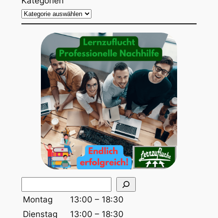
Kategorien
S
u
Montag
13:00 – 18:30
c
Dienstag
13:00 – 18:30