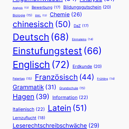
Bildungsgutschein
(20)
Bewerbung
(17)
Analysis
(13)
Chemie
(26)
Biologie
(15)
BWL
(13)
chinesisch
(50)
DaZ
(17)
Deutsch
(68)
Einmaleins
(14)
Einstufungstest
(66)
Englisch
(72)
Erdkunde
(20)
Französisch
(44)
Feiertag
(15)
Frühling
(14)
Grammatik
(31)
Grundschule
(15)
Hagen
(39)
Information
(22)
Latein
(51)
Italienisch
(22)
Lernzuflucht
(18)
Leserechtschreibschwäche
(29)