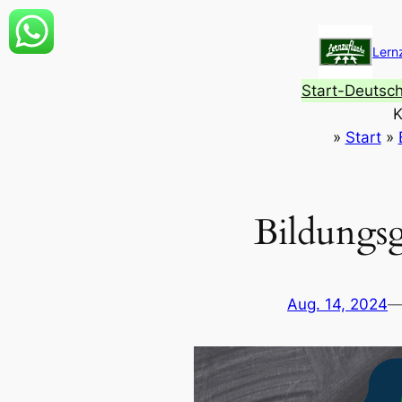
Zum
Inhalt
Lern
springen
Start-Deutsc
K
»
Start
»
Bildungs
Aug. 14, 2024