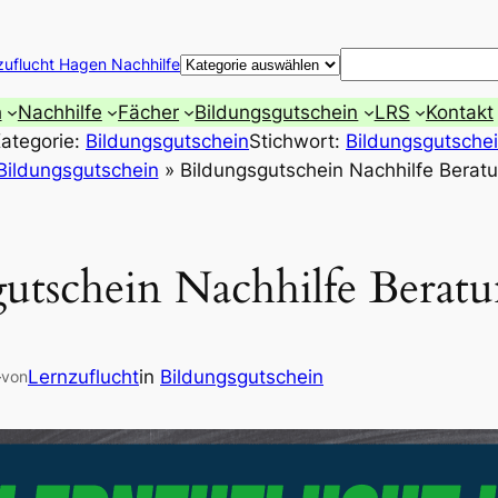
Suchen
zuflucht Hagen Nachhilfe
h
Nachhilfe
Fächer
Bildungsgutschein
LRS
Kontakt
ategorie:
Bildungsgutschein
Stichwort:
Bildungsgutsche
Bildungsgutschein
»
Bildungsgutschein Nachhilfe Berat
gutschein Nachhilfe Berat
—
Lernzuflucht
in
Bildungsgutschein
von