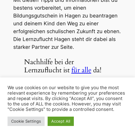
bestens vorbereitet, um einen
Bildungsgutschein in Hagen zu beantragen
und deinem Kind den Weg zu einer
erfolgreichen schulischen Zukunft zu ebnen.
Die Lernzuflucht Hagen steht dir dabei als
starker Partner zur Seite.
Nachhilfe bei der
Lernzuflucht ist
für alle
da!
Wir von der Lernzuflucht Hagen
We use cookies on our website to give you the most
bieten
Nachhilfe
,
Sprachkurse
relevant experience by remembering your preferences
and repeat visits. By clicking “Accept All”, you consent
und
Weiterbildung
im
to the use of ALL the cookies. However, you may visit
Präsenzunterricht und wahlweise
"Cookie Settings" to provide a controlled consent.
auch
per Zoom im Videochat.
Cookie Settings
Accept All