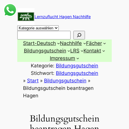
Zum
Inhalt
Lernzuflucht Hagen Nachhilfe
springen
Suchen
Start-Deutsch
Nachhilfe
Fächer
Bildungsgutschein
LRS
Kontakt
Impressum
Kategorie:
Bildungsgutschein
Stichwort:
Bildungsgutschein
»
Start
»
Bildungsgutschein
»
Bildungsgutschein beantragen
Hagen
Bildungsgutschein
beantragen Hagen