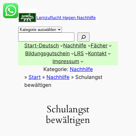
Zum
Inhalt
Lernzuflucht Hagen Nachhilfe
springen
Suchen
Start-Deutsch
Nachhilfe
Fächer
Bildungsgutschein
LRS
Kontakt
Impressum
Kategorie:
Nachhilfe
»
Start
»
Nachhilfe
»
Schulangst
bewältigen
Schulangst
bewältigen