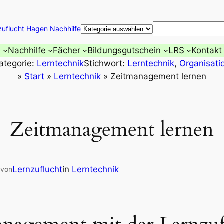
Suchen
zuflucht Hagen Nachhilfe
h
Nachhilfe
Fächer
Bildungsgutschein
LRS
Kontakt
ategorie:
Lerntechnik
Stichwort:
Lerntechnik
, 
Organisati
»
Start
»
Lerntechnik
»
Zeitmanagement lernen
Zeitmanagement lernen
—
Lernzuflucht
in
Lerntechnik
von