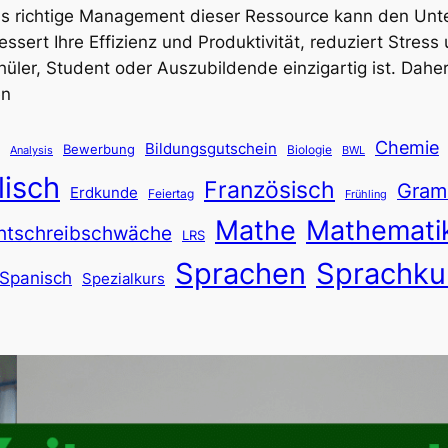
das richtige Management dieser Ressource kann den Unt
t Ihre Effizienz und Produktivität, reduziert Stress un
hüler, Student oder Auszubildende einzigartig ist. Dahe
en
Chemie
Bildungsgutschein
Bewerbung
Biologie
Analysis
BWL
lisch
Französisch
Gram
Erdkunde
Feiertag
Frühling
Mathe
Mathemati
htschreibschwäche
LRS
Sprachen
Sprachku
Spanisch
Spezialkurs