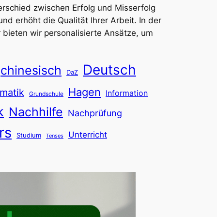
erschied zwischen Erfolg und Misserfolg
d erhöht die Qualität Ihrer Arbeit. In der
r bieten wir personalisierte Ansätze, um
Deutsch
chinesisch
DaZ
Hagen
matik
Information
Grundschule
k
Nachhilfe
Nachprüfung
rs
Unterricht
Studium
Tenses