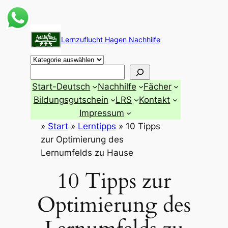
Zum
Inhalt
Lernzuflucht Hagen Nachhilfe
springen
Suchen
Start-Deutsch
Nachhilfe
Fächer
Bildungsgutschein
LRS
Kontakt
Impressum
»
Start
»
Lerntipps
»
10 Tipps
zur Optimierung des
Lernumfelds zu Hause
10 Tipps zur
Optimierung des