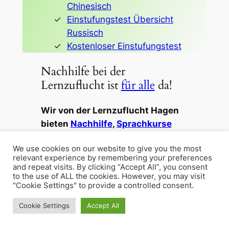
Chinesisch
Einstufungstest Übersicht
Russisch
Kostenloser Einstufungstest
Nachhilfe bei der
Lernzuflucht ist
für alle
da!
Wir von der Lernzuflucht Hagen
bieten
Nachhilfe
,
Sprachkurse
und
Weiterbildung
im
We use cookies on our website to give you the most
Präsenzunterricht und wahlweise
relevant experience by remembering your preferences
auch
per Zoom im Videochat.
and repeat visits. By clicking “Accept All”, you consent
to the use of ALL the cookies. However, you may visit
"Cookie Settings" to provide a controlled consent.
Cookie Settings
Accept All