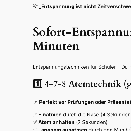
💡
„Entspannung ist nicht Zeitverschwen
Sofort-Entspannu
Minuten
Entspannungstechniken für Schüler – Du h
1️⃣ 4-7-8 Atemtechnik (g
📌
Perfekt vor Prüfungen oder Präsenta
✅
Einatmen
durch die Nase (4 Sekunden
✅
Atem anhalten
(7 Sekunden)
✅
Langsam ausatmen
durch den Mund (