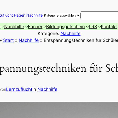
Suchen
zuflucht Hagen Nachhilfe
h
Nachhilfe
Fächer
Bildungsgutschein
LRS
Kontakt
Kategorie:
Nachhilfe
»
Start
»
Nachhilfe
»
Entspannungstechniken für Schüle
pannungstechniken für Sc
Lernzuflucht
in
Nachhilfe
von