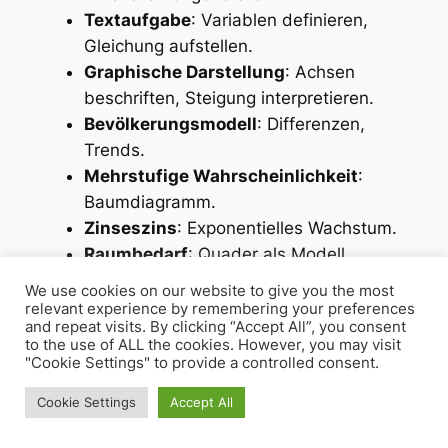
Textaufgabe
: Variablen definieren,
Gleichung aufstellen.
Graphische Darstellung
: Achsen
beschriften, Steigung interpretieren.
Bevölkerungsmodell
: Differenzen,
Trends.
Mehrstufige Wahrscheinlichkeit
:
Baumdiagramm.
Zinseszins
: Exponentielles Wachstum.
Raumbedarf
: Quader als Modell.
Datenanalyse
: Vergleich zweier
We use cookies on our website to give you the most
Kurven.
relevant experience by remembering your preferences
and repeat visits. By clicking “Accept All”, you consent
Stadtplanung
: Flächenanteile
to the use of ALL the cookies. However, you may visit
berechnen.
"Cookie Settings" to provide a controlled consent.
Verkehrsstatistik
: Kategorien,
Cookie Settings
Accept All
Diagramme.
Materialmenge
: Volumen der Bauteile.