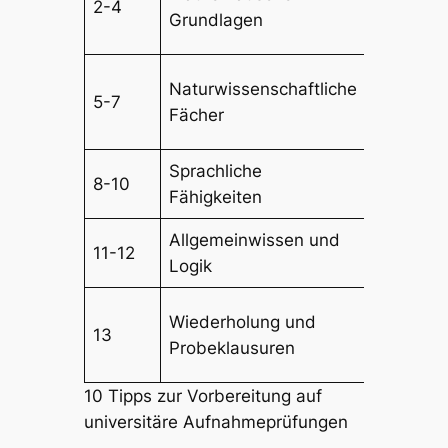
2-4
Nachhilfe
Grundlagen
Anspruc
Experime
Naturwissenschaftliche
5-7
durchfüh
Fächer
Praxisau
Sprachliche
Aufsätze
8-10
Fähigkeiten
Grammat
Allgemeinwissen und
Quizze,
11-12
Logik
Denkspo
Testläufe
Wiederholung und
13
Zeitman
Probeklausuren
üben
10 Tipps zur Vorbereitung auf
universitäre Aufnahmeprüfungen