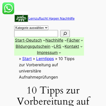
Zum
Inhalt
Lernzuflucht Hagen Nachhilfe
springen
Suchen
Start-Deutsch
Nachhilfe
Fächer
Bildungsgutschein
LRS
Kontakt
Impressum
»
Start
»
Lerntipps
»
10 Tipps
zur Vorbereitung auf
universitäre
Aufnahmeprüfungen
10 Tipps zur
Vorbereitung auf