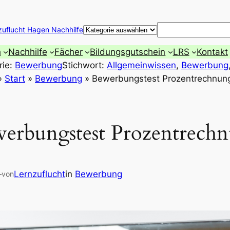
Suchen
zuflucht Hagen Nachhilfe
h
Nachhilfe
Fächer
Bildungsgutschein
LRS
Kontakt
rie:
Bewerbung
Stichwort:
Allgemeinwissen
, 
Bewerbung
»
Start
»
Bewerbung
»
Bewerbungstest Prozentrechnun
erbungstest Prozentrech
—
Lernzuflucht
in
Bewerbung
von