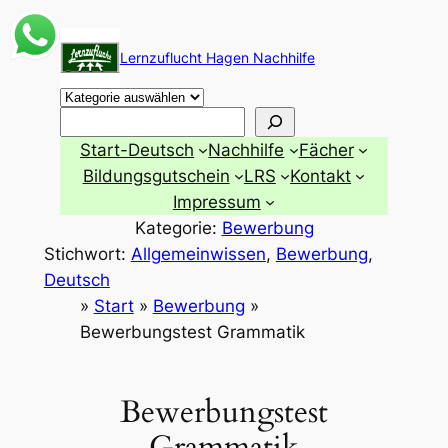
Zum
Inhalt
Lernzuflucht Hagen Nachhilfe
springen
Suchen
Start-Deutsch
Nachhilfe
Fächer
Bildungsgutschein
LRS
Kontakt
Impressum
Kategorie:
Bewerbung
Stichwort:
Allgemeinwissen
, 
Bewerbung
, 
Deutsch
»
Start
»
Bewerbung
»
Bewerbungstest Grammatik
Bewerbungstest
Grammatik