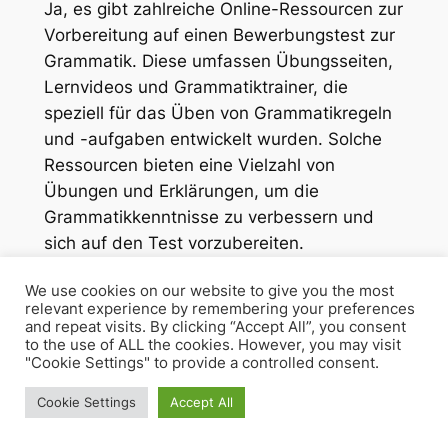
Ja, es gibt zahlreiche Online-Ressourcen zur
Vorbereitung auf einen Bewerbungstest zur
Grammatik. Diese umfassen Übungsseiten,
Lernvideos und Grammatiktrainer, die
speziell für das Üben von Grammatikregeln
und -aufgaben entwickelt wurden. Solche
Ressourcen bieten eine Vielzahl von
Übungen und Erklärungen, um die
Grammatikkenntnisse zu verbessern und
sich auf den Test vorzubereiten.
Hier ist ein kreativer Bewerbungstest
We use cookies on our website to give you the most
relevant experience by remembering your preferences
speziell zum Thema Grammatik:
and repeat visits. By clicking “Accept All”, you consent
to the use of ALL the cookies. However, you may visit
Satzglieder
: Bestimmen Sie das
"Cookie Settings" to provide a controlled consent.
Subjekt im folgenden Satz: „Der Hund
Cookie Settings
Accept All
bellt laut.“
Zeitformen
: In welcher Zeitform steht