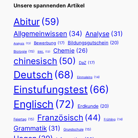
Unsere spannenden Artikel
Abitur
(59)
Allgemeinwissen
(34)
Analyse
(31)
Bildungsgutschein
(20)
Bewerbung
(17)
Analysis
(13)
Chemie
(26)
Biologie
(15)
BWL
(13)
chinesisch
(50)
DaZ
(17)
Deutsch
(68)
Einmaleins
(14)
Einstufungstest
(66)
Englisch
(72)
Erdkunde
(20)
Französisch
(44)
Feiertag
(15)
Frühling
(14)
Grammatik
(31)
Grundschule
(15)