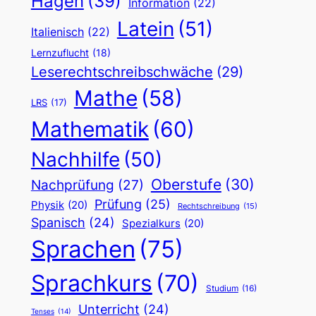
Hagen
(39)
Information
(22)
Latein
(51)
Italienisch
(22)
Lernzuflucht
(18)
Leserechtschreibschwäche
(29)
Mathe
(58)
LRS
(17)
Mathematik
(60)
Nachhilfe
(50)
Oberstufe
(30)
Nachprüfung
(27)
Prüfung
(25)
Physik
(20)
Rechtschreibung
(15)
Spanisch
(24)
Spezialkurs
(20)
Sprachen
(75)
Sprachkurs
(70)
Studium
(16)
Unterricht
(24)
Tenses
(14)