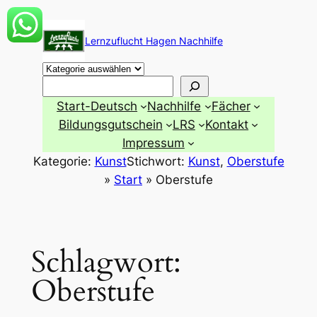
Zum
Inhalt
Lernzuflucht Hagen Nachhilfe
springen
Suchen
Start-Deutsch
Nachhilfe
Fächer
Bildungsgutschein
LRS
Kontakt
Impressum
Kategorie:
Kunst
Stichwort:
Kunst
, 
Oberstufe
»
Start
»
Oberstufe
Schlagwort:
Oberstufe