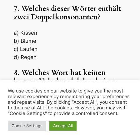
7. Welches dieser Wörter enthält
zwei Doppelkonsonanten?
a) Kissen
b) Blume
c) Laufen
d) Regen
8. Welches Wort hat keinen
kurzen Vokal und daher keinen
Doppelkonsonanten?
We use cookies on our website to give you the most
relevant experience by remembering your preferences
and repeat visits. By clicking “Accept All”, you consent
a) Kamm
to the use of ALL the cookies. However, you may visit
b) Ball
"Cookie Settings" to provide a controlled consent.
c) Hose
Cookie Settings
Accept All
d) Tasse