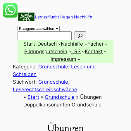
Zum
Inhalt
Lernzuflucht Hagen Nachhilfe
springen
Suchen
Start-Deutsch
Nachhilfe
Fächer
Bildungsgutschein
LRS
Kontakt
Impressum
Kategorie:
Grundschule
, 
Lesen und
Schreiben
Stichwort:
Grundschule
, 
Leserechtschreibschwäche
»
Start
»
Grundschule
»
Übungen
Doppelkonsonanten Grundschule
Übungen