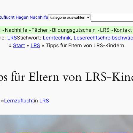
Suchen
zuflucht Hagen Nachhilfe
h
Nachhilfe
Fächer
Bildungsgutschein
LRS
Kontakt
ie:
LRS
Stichwort:
Lerntechnik
, 
Leserechtschreibschwä
»
Start
»
LRS
»
Tipps für Eltern von LRS-Kindern
ps für Eltern von LRS-Kin
Lernzuflucht
in
LRS
on