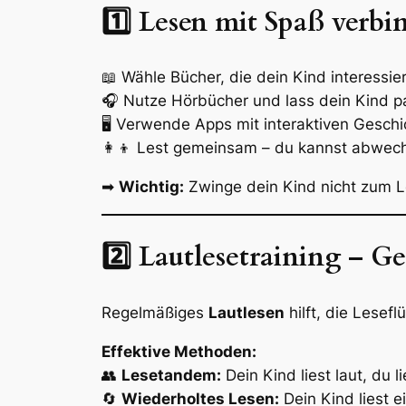
1️⃣ Lesen mit Spaß verbi
📖 Wähle Bücher, die dein Kind interessi
🎧 Nutze Hörbücher und lass dein Kind par
🖥 Verwende Apps mit interaktiven Geschi
👩‍👦 Lest gemeinsam – du kannst abwech
➡
Wichtig:
Zwinge dein Kind nicht zum Le
2️⃣ Lautlesetraining – G
Regelmäßiges
Lautlesen
hilft, die Lesefl
Effektive Methoden:
👥
Lesetandem:
Dein Kind liest laut, du li
🔄
Wiederholtes Lesen:
Dein Kind liest e