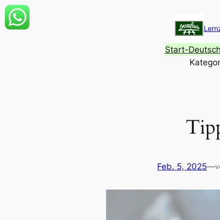
Zum
Inhalt
Lern
springen
Start-Deutsc
Kategor
Tip
Feb. 5, 2025
—
v