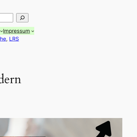
Impressum
che
, 
LRS
dern