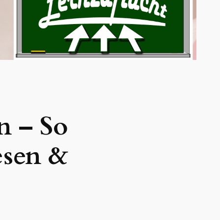
n – So
esen &