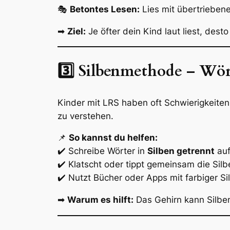
🎭
Betontes Lesen:
Lies mit übertrieben
➡
Ziel:
Je öfter dein Kind laut liest, desto
3️⃣ Silbenmethode – Wört
Kinder mit LRS haben oft Schwierigkeiten
zu verstehen.
📌
So kannst du helfen:
✔️ Schreibe Wörter in
Silben getrennt
au
✔️ Klatscht oder tippt gemeinsam die Silb
✔️ Nutzt Bücher oder Apps mit farbiger S
➡
Warum es hilft:
Das Gehirn kann Silben