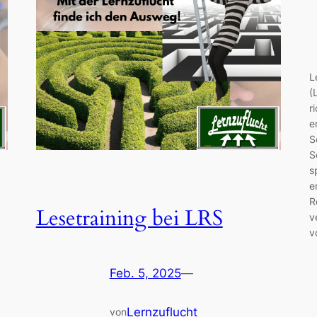
L
(
r
e
S
S
s
e
R
Lesetraining bei LRS
v
v
Feb. 5, 2025
—
Lernzuflucht
von