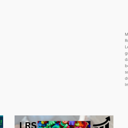
M
R
L
g
d
b
s
d
I