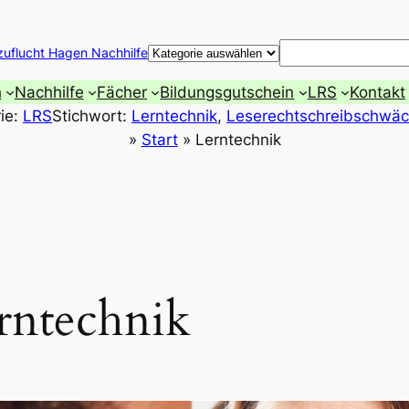
Suchen
zuflucht Hagen Nachhilfe
h
Nachhilfe
Fächer
Bildungsgutschein
LRS
Kontakt
ie:
LRS
Stichwort:
Lerntechnik
, 
Leserechtschreibschwä
»
Start
»
Lerntechnik
rntechnik