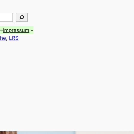
Impressum
che
, 
LRS