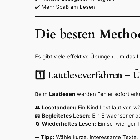
✔️ Mehr Spaß am Lesen
Die besten Method
Es gibt viele effektive Übungen, um das L
1️⃣ Lautleseverfahren –
Beim
Lautlesen
werden Fehler sofort erka
👥
Lesetandem:
Ein Kind liest laut vor, w
📖
Begleitetes Lesen:
Ein Erwachsener od
🔄
Wiederholtes Lesen:
Ein schwieriger T
➡
Tipp:
Wähle kurze, interessante Texte, 