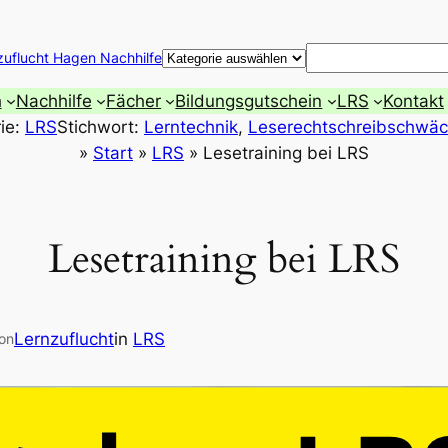
Suchen
zuflucht Hagen Nachhilfe
h
Nachhilfe
Fächer
Bildungsgutschein
LRS
Kontakt
ie:
LRS
Stichwort:
Lerntechnik
, 
Leserechtschreibschwä
»
Start
»
LRS
»
Lesetraining bei LRS
Lesetraining bei LRS
Lernzuflucht
in
LRS
on