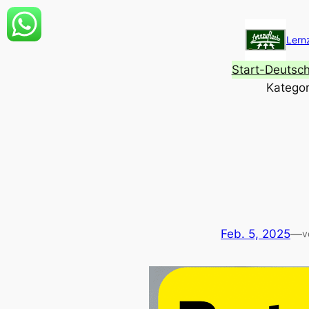
Zum
Inhalt
Lern
springen
Start-Deutsc
Kategor
Feb. 5, 2025
—
v