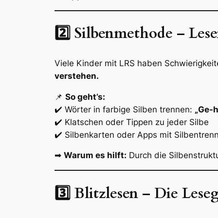
2️⃣ Silbenmethode – Lese
Viele Kinder mit LRS haben Schwierigkeit
verstehen.
📌
So geht’s:
✔️ Wörter in farbige Silben trennen:
„Ge-h
✔️ Klatschen oder Tippen zu jeder Silbe
✔️ Silbenkarten oder Apps mit Silbentren
➡
Warum es hilft:
Durch die Silbenstruktu
3️⃣ Blitzlesen – Die Les