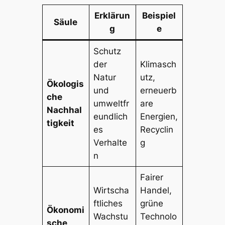
Erklärun
Beispiel
Säule
g
e
Schutz
der
Klimasch
Natur
utz,
Ökologis
und
erneuerb
che
umweltfr
are
Nachhal
eundlich
Energien,
tigkeit
es
Recyclin
Verhalte
g
n
Fairer
Wirtscha
Handel,
ftliches
grüne
Ökonomi
Wachstu
Technolo
sche