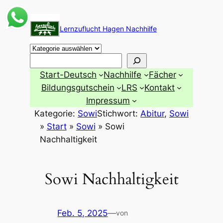
Zum
Inhalt
Lernzuflucht Hagen Nachhilfe
springen
Suchen
Start-Deutsch
Nachhilfe
Fächer
Bildungsgutschein
LRS
Kontakt
Impressum
Kategorie:
Sowi
Stichwort:
Abitur
, 
Sowi
»
Start
»
Sowi
»
Sowi
Nachhaltigkeit
Sowi Nachhaltigkeit
Feb. 5, 2025
—
von