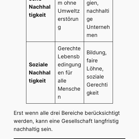
m ohne
gien,
Nachhal
Umweltz
nachhalti
tigkeit
erstörun
ge
g
Unterneh
men
Gerechte
Bildung,
Lebensb
faire
Soziale
edingung
Löhne,
Nachhal
en für
soziale
tigkeit
alle
Gerechti
Mensche
gkeit
n
Erst wenn alle drei Bereiche berücksichtigt
werden, kann eine Gesellschaft langfristig
nachhaltig sein.