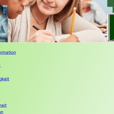
ormation
k
gkeit
heit
on