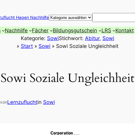
Suchen
zuflucht Hagen Nachhilfe
h
Nachhilfe
Fächer
Bildungsgutschein
LRS
Kontakt
Kategorie:
Sowi
Stichwort:
Abitur
, 
Sowi
»
Start
»
Sowi
»
Sowi Soziale Ungleichheit
Sowi Soziale Ungleichheit
Lernzuflucht
in
Sowi
von