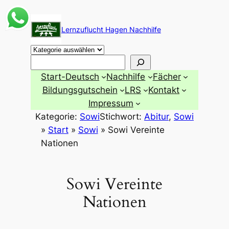
Zum
Inhalt
Lernzuflucht Hagen Nachhilfe
springen
Suchen
Start-Deutsch
Nachhilfe
Fächer
Bildungsgutschein
LRS
Kontakt
Impressum
Kategorie:
Sowi
Stichwort:
Abitur
, 
Sowi
»
Start
»
Sowi
»
Sowi Vereinte
Nationen
Sowi Vereinte
Nationen