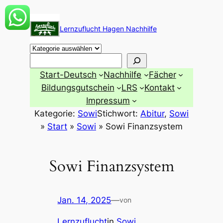
Zum
Inhalt
Lernzuflucht Hagen Nachhilfe
springen
Suchen
Start-Deutsch
Nachhilfe
Fächer
Bildungsgutschein
LRS
Kontakt
Impressum
Kategorie:
Sowi
Stichwort:
Abitur
, 
Sowi
»
Start
»
Sowi
»
Sowi Finanzsystem
Sowi Finanzsystem
Jan. 14, 2025
—
von
Lernzuflucht
in
Sowi