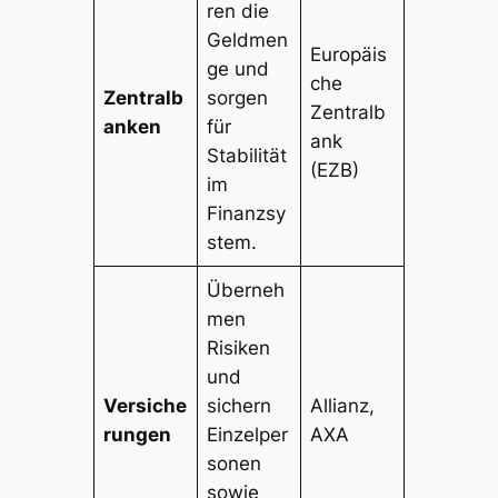
ren die
Geldmen
Europäis
ge und
che
Zentralb
sorgen
Zentralb
anken
für
ank
Stabilität
(EZB)
im
Finanzsy
stem.
Überneh
men
Risiken
und
Versiche
sichern
Allianz,
rungen
Einzelper
AXA
sonen
sowie