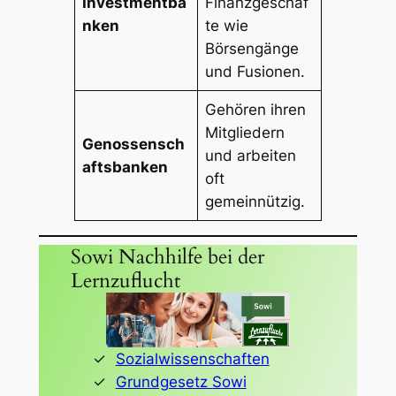
Investmentba
Finanzgeschäf
nken
te wie
Börsengänge
und Fusionen.
Gehören ihren
Mitgliedern
Genossensch
und arbeiten
aftsbanken
oft
gemeinnützig.
Sowi Nachhilfe bei der
Lernzuflucht
Sozialwissenschaften
Grundgesetz Sowi