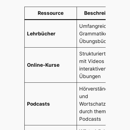
Ressource
Beschreibung
Umfangreiche
Lehrbücher
Grammatiken und
Übungsbücher
Strukturierte Kurse
mit Videos und
Online-Kurse
interaktiven
Übungen
Hörverständnis
und
Podcasts
Wortschatztraining
durch thematische
Podcasts