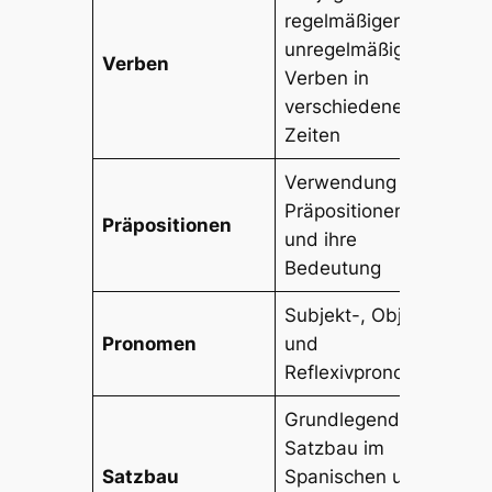
regelmäßiger und
hab
unregelmäßiger
hab
Verben
Verben in
hab
verschiedenen
ha
Zeiten
Verwendung von
Präpositionen
en,
Präpositionen
und ihre
co
Bedeutung
Subjekt-, Objekt-
yo,
Pronomen
und
me,
Reflexivpronomen
Grundlegender
Satzbau im
Yo
Satzbau
Spanischen und
un