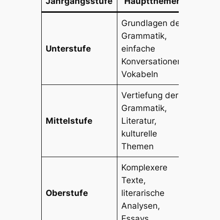
Jahrgangsstufe
Hauptthemen
Prüfu
Grundlagen der
Grammatik,
Mündl
Unterstufe
einfache
schrift
Konversationen,
Prüfu
Vokabeln
Vertiefung der
Grammatik,
Klausu
Mittelstufe
Literatur,
mündl
kulturelle
Prüfu
Themen
Komplexere
Texte,
Klausu
Oberstufe
literarische
Präsen
Analysen,
Abitur
Essays