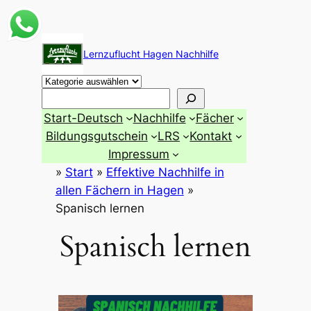
Zum
Inhalt
Lernzuflucht Hagen Nachhilfe
springen
Suchen
Start-Deutsch
Nachhilfe
Fächer
Bildungsgutschein
LRS
Kontakt
Impressum
»
Start
»
Effektive Nachhilfe in
allen Fächern in Hagen
»
Spanisch lernen
Spanisch lernen