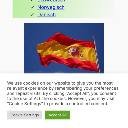
Norwegisch
Dänisch
We use cookies on our website to give you the most
relevant experience by remembering your preferences
Alle relevanten Themen
and repeat visits. By clicking “Accept All”, you consent
to the use of ALL the cookies. However, you may visit
bei der Lernzuflucht
"Cookie Settings" to provide a controlled consent.
Cookie Settings
Accept All
Ob Inhaltsangabe, Redeanalyse,