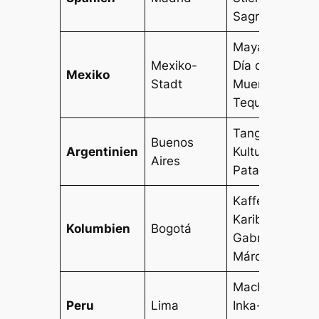
Sagrada Famil
Maya-Ruinen,
Mexiko-
Día de los
Mexiko
Stadt
Muertos,
Tequila
Tango, Gaucho
Buenos
Argentinien
Kultur,
Aires
Patagonien
Kaffee,
Karibikküste,
Kolumbien
Bogotá
Gabriel García
Márquez
Machu Picchu,
Peru
Lima
Inka-Kultur,