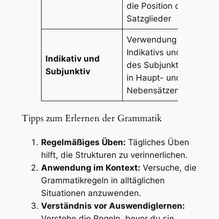
die Position der
ma
Satzglieder
Verwendung des
Indikativs und
Es
Indikativ und
des Subjunktivs
ve
Subjunktiv
in Haupt- und
(Su
Nebensätzen
Tipps zum Erlernen der Grammatik
Regelmäßiges Üben:
Tägliches Üben
hilft, die Strukturen zu verinnerlichen.
Anwendung im Kontext:
Versuche, die
Grammatikregeln in alltäglichen
Situationen anzuwenden.
Verständnis vor Auswendiglernen:
Verstehe die Regeln, bevor du sie