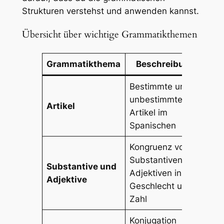
Strukturen verstehst und anwenden kannst.
Übersicht über wichtige Grammatikthemen
Grammatikthema
Beschreibung
B
Bestimmte und
unbestimmte
el, 
Artikel
Artikel im
las
Spanischen
Kongruenz von
Substantiven und
Substantive und
chi
Adjektiven in
Adjektive
chi
Geschlecht und
Zahl
Konjugation