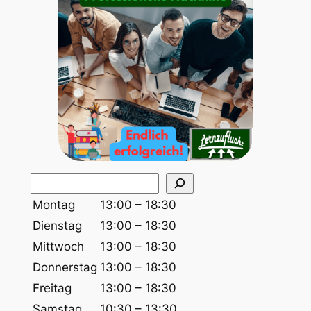
S
u
Montag
13:00 – 18:30
c
Dienstag
13:00 – 18:30
h
Mittwoch
13:00 – 18:30
e
Donnerstag
13:00 – 18:30
n
Freitag
13:00 – 18:30
Samstag
10:30 – 13:30