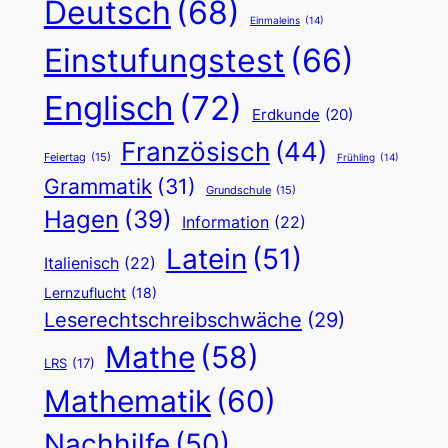
Deutsch
(68)
Einmaleins
(14)
Einstufungstest
(66)
Englisch
(72)
Erdkunde
(20)
Französisch
(44)
Feiertag
(15)
Frühling
(14)
Grammatik
(31)
Grundschule
(15)
Hagen
(39)
Information
(22)
Latein
(51)
Italienisch
(22)
Lernzuflucht
(18)
Leserechtschreibschwäche
(29)
Mathe
(58)
LRS
(17)
Mathematik
(60)
Nachhilfe
(50)