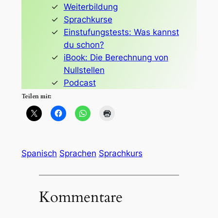
Weiterbildung
Sprachkurse
Einstufungstests: Was kannst
du schon?
iBook: Die Berechnung von
Nullstellen
Podcast
Teilen mit:
Spanisch
Sprachen
Sprachkurs
Kommentare