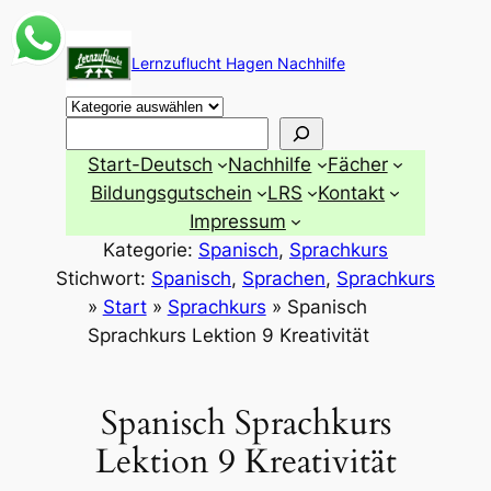
Zum
Inhalt
Lernzuflucht Hagen Nachhilfe
springen
Suchen
Start-Deutsch
Nachhilfe
Fächer
Bildungsgutschein
LRS
Kontakt
Impressum
Kategorie:
Spanisch
, 
Sprachkurs
Stichwort:
Spanisch
, 
Sprachen
, 
Sprachkurs
»
Start
»
Sprachkurs
»
Spanisch
Sprachkurs Lektion 9 Kreativität
Spanisch Sprachkurs
Lektion 9 Kreativität