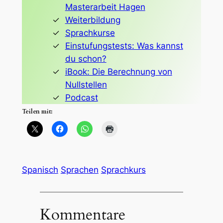
Masterarbeit Hagen
Weiterbildung
Sprachkurse
Einstufungstests: Was kannst
du schon?
iBook: Die Berechnung von
Nullstellen
Podcast
Teilen mit:
Spanisch
Sprachen
Sprachkurs
Kommentare