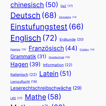
chinesisch
(50)
DaZ
(17)
Deutsch
(68)
Einmaleins
(14)
Einstufungstest
(66)
Englisch
(72)
Erdkunde
(20)
Französisch
(44)
Feiertag
(15)
Frühling
(14)
Grammatik
(31)
Grundschule
(15)
Hagen
(39)
Information
(22)
Latein
(51)
Italienisch
(22)
Lernzuflucht
(18)
Leserechtschreibschwäche
(29)
Mathe
(58)
LRS
(17)