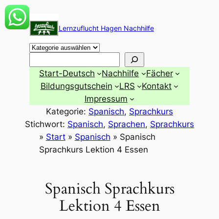
Zum
Inhalt
Lernzuflucht Hagen Nachhilfe
springen
Suchen
Start-Deutsch
Nachhilfe
Fächer
Bildungsgutschein
LRS
Kontakt
Impressum
Kategorie:
Spanisch
, 
Sprachkurs
Stichwort:
Spanisch
, 
Sprachen
, 
Sprachkurs
»
Start
»
Spanisch
»
Spanisch
Sprachkurs Lektion 4 Essen
Spanisch Sprachkurs
Lektion 4 Essen