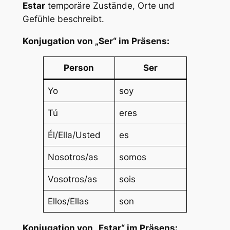
Estar
temporäre Zustände, Orte und
Gefühle beschreibt.
Konjugation von „Ser“ im Präsens:
Person
Ser
Yo
soy
Tú
eres
Él/Ella/Usted
es
Nosotros/as
somos
Vosotros/as
sois
Ellos/Ellas
son
Konjugation von „Estar“ im Präsens: