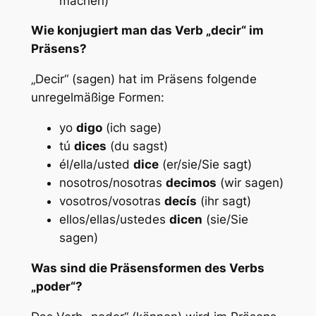
machen)
Wie konjugiert man das Verb „decir“ im
Präsens?
„Decir“ (sagen) hat im Präsens folgende
unregelmäßige Formen:
yo
digo
(ich sage)
tú
dices
(du sagst)
él/ella/usted
dice
(er/sie/Sie sagt)
nosotros/nosotras
decimos
(wir sagen)
vosotros/vosotras
decís
(ihr sagt)
ellos/ellas/ustedes
dicen
(sie/Sie
sagen)
Was sind die Präsensformen des Verbs
„poder“?