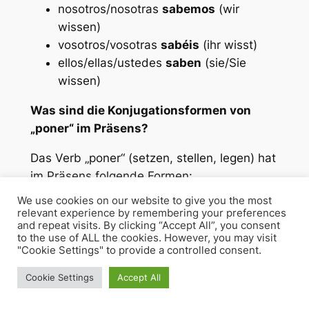
nosotros/nosotras
sabemos
(wir
wissen)
vosotros/vosotras
sabéis
(ihr wisst)
ellos/ellas/ustedes
saben
(sie/Sie
wissen)
Was sind die Konjugationsformen von
„poner“ im Präsens?
Das Verb „poner“ (setzen, stellen, legen) hat
im Präsens folgende Formen:
We use cookies on our website to give you the most
yo
pongo
(ich stelle)
relevant experience by remembering your preferences
tú
pones
(du stellst)
and repeat visits. By clicking “Accept All”, you consent
to the use of ALL the cookies. However, you may visit
él/ella/usted
pone
(er/sie/Sie stellt)
"Cookie Settings" to provide a controlled consent.
nosotros/nosotras
ponemos
(wir
stellen)
Cookie Settings
Accept All
vosotros/vosotras
ponéis
(ihr stellt)