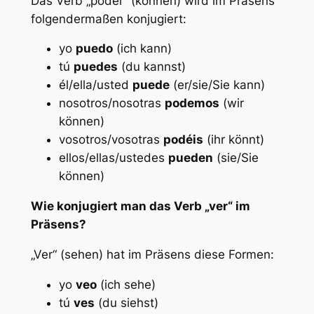
Das Verb „poder“ (können) wird im Präsens
folgendermaßen konjugiert:
yo
puedo
(ich kann)
tú
puedes
(du kannst)
él/ella/usted
puede
(er/sie/Sie kann)
nosotros/nosotras
podemos
(wir
können)
vosotros/vosotras
podéis
(ihr könnt)
ellos/ellas/ustedes
pueden
(sie/Sie
können)
Wie konjugiert man das Verb „ver“ im
Präsens?
„Ver“ (sehen) hat im Präsens diese Formen:
yo
veo
(ich sehe)
tú
ves
(du siehst)