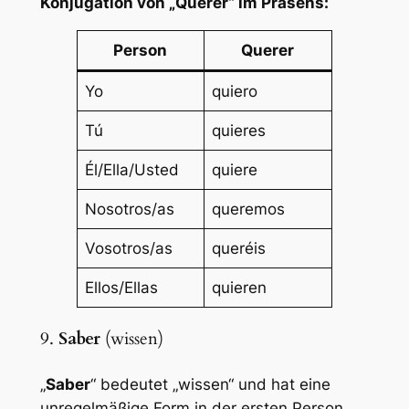
Konjugation von „Querer“ im Präsens:
Person
Querer
Yo
quiero
Tú
quieres
Él/Ella/Usted
quiere
Nosotros/as
queremos
Vosotros/as
queréis
Ellos/Ellas
quieren
9.
Saber
(wissen)
„
Saber
“ bedeutet „wissen“ und hat eine
unregelmäßige Form in der ersten Person