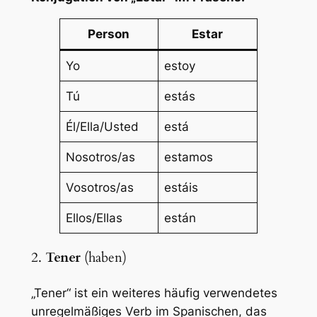
Person
Estar
Yo
estoy
Tú
estás
Él/Ella/Usted
está
Nosotros/as
estamos
Vosotros/as
estáis
Ellos/Ellas
están
2.
Tener
(haben)
„Tener“ ist ein weiteres häufig verwendetes
unregelmäßiges Verb im Spanischen, das