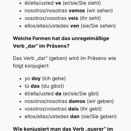
él/ella/usted
ve
(er/sie/Sie sieht)
nosotros/nosotras
vemos
(wir sehen)
vosotros/vosotras
veis
(ihr seht)
ellos/ellas/ustedes
ven
(sie/Sie sehen)
Welche Formen hat das unregelmäßige
Verb „dar“ im Präsens?
Das Verb „dar“ (geben) wird im Präsens wie
folgt konjugiert:
yo
doy
(ich gebe)
tú
das
(du gibst)
él/ella/usted
da
(er/sie/Sie gibt)
nosotros/nosotras
damos
(wir geben)
vosotros/vosotras
dais
(ihr gebt)
ellos/ellas/ustedes
dan
(sie/Sie geben)
Wie konjugiert man das Verb „querer“ im