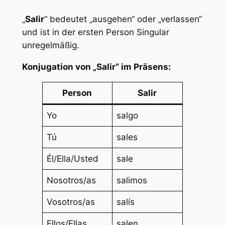
„
Salir
“ bedeutet „ausgehen“ oder „verlassen“
und ist in der ersten Person Singular
unregelmäßig.
Konjugation von „Salir“ im Präsens:
Person
Salir
Yo
salgo
Tú
sales
Él/Ella/Usted
sale
Nosotros/as
salimos
Vosotros/as
salís
Ellos/Ellas
salen