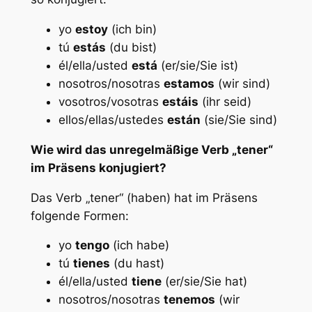
yo
estoy
(ich bin)
tú
estás
(du bist)
él/ella/usted
está
(er/sie/Sie ist)
nosotros/nosotras
estamos
(wir sind)
vosotros/vosotras
estáis
(ihr seid)
ellos/ellas/ustedes
están
(sie/Sie sind)
Wie wird das unregelmäßige Verb „tener“
im Präsens konjugiert?
Das Verb „tener“ (haben) hat im Präsens
folgende Formen:
yo
tengo
(ich habe)
tú
tienes
(du hast)
él/ella/usted
tiene
(er/sie/Sie hat)
nosotros/nosotras
tenemos
(wir