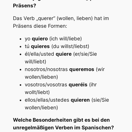
Präsens?
Das Verb „querer“ (wollen, lieben) hat im
Präsens diese Formen:
yo
quiero
(ich will/liebe)
tú
quieres
(du willst/liebst)
él/ella/usted
quiere
(er/sie/Sie
will/liebt)
nosotros/nosotras
queremos
(wir
wollen/lieben)
vosotros/vosotras
queréis
(ihr
wollt/liebt)
ellos/ellas/ustedes
quieren
(sie/Sie
wollen/lieben)
Welche Besonderheiten gibt es bei den
unregelmäßigen Verben im Spanischen?