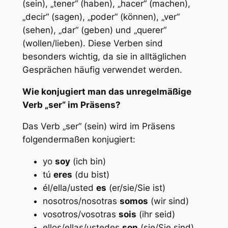
(sein), „tener“ (haben), „hacer“ (machen),
„decir“ (sagen), „poder“ (können), „ver“
(sehen), „dar“ (geben) und „querer“
(wollen/lieben). Diese Verben sind
besonders wichtig, da sie in alltäglichen
Gesprächen häufig verwendet werden.
Wie konjugiert man das unregelmäßige
Verb „ser“ im Präsens?
Das Verb „ser“ (sein) wird im Präsens
folgendermaßen konjugiert:
yo
soy
(ich bin)
tú
eres
(du bist)
él/ella/usted
es
(er/sie/Sie ist)
nosotros/nosotras
somos
(wir sind)
vosotros/vosotras
sois
(ihr seid)
ellos/ellas/ustedes
son
(sie/Sie sind)