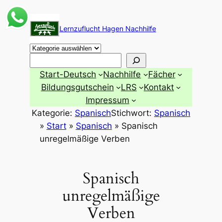
Zum
Inhalt
Lernzuflucht Hagen Nachhilfe
springen
Suchen
Start-Deutsch
Nachhilfe
Fächer
Bildungsgutschein
LRS
Kontakt
Impressum
Kategorie:
Spanisch
Stichwort:
Spanisch
»
Start
»
Spanisch
»
Spanisch
unregelmäßige Verben
Spanisch
unregelmäßige
Verben