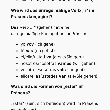
Wie wird das unregelmäßige Verb „ir“ im
Präsens konjugiert?
Das Verb „ir“ (gehen) hat eine
unregelmäßige Konjugation im Präsens:
yo
voy
(ich gehe)
tú
vas
(du gehst)
él/ella/usted
va
(er/sie/Sie geht)
nosotros/nosotras
vamos
(wir gehen)
vosotros/vosotras
vais
(ihr geht)
ellos/ellas/ustedes
van
(sie/Sie gehen)
Was sind die Formen von „estar“ im
Präsens?
„Estar“ (sein, sich befinden) wird im Präsens
so konjugiert: