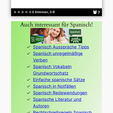
7
0 Stimmen, 0 Ø
Auch interessant für Spanisch!
Spanisch Aussprache Tipps
Spanisch unregelmäßige
Verben
Spanisch Vokabeln
Grundwortschatz
Einfache spanische Sätze
Spanisch in Notfällen
Spanisch Redewendungen
Spanische Literatur und
Autoren
Rechtschreibregeln Spanisch