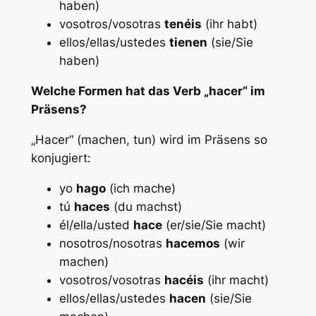
haben)
vosotros/vosotras
tenéis
(ihr habt)
ellos/ellas/ustedes
tienen
(sie/Sie
haben)
Welche Formen hat das Verb „hacer“ im
Präsens?
„Hacer“ (machen, tun) wird im Präsens so
konjugiert:
yo
hago
(ich mache)
tú
haces
(du machst)
él/ella/usted
hace
(er/sie/Sie macht)
nosotros/nosotras
hacemos
(wir
machen)
vosotros/vosotras
hacéis
(ihr macht)
ellos/ellas/ustedes
hacen
(sie/Sie