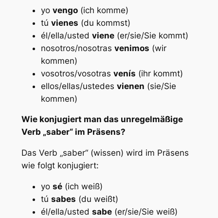
yo
vengo
(ich komme)
tú
vienes
(du kommst)
él/ella/usted
viene
(er/sie/Sie kommt)
nosotros/nosotras
venimos
(wir
kommen)
vosotros/vosotras
venís
(ihr kommt)
ellos/ellas/ustedes
vienen
(sie/Sie
kommen)
Wie konjugiert man das unregelmäßige
Verb „saber“ im Präsens?
Das Verb „saber“ (wissen) wird im Präsens
wie folgt konjugiert:
yo
sé
(ich weiß)
tú
sabes
(du weißt)
él/ella/usted
sabe
(er/sie/Sie weiß)