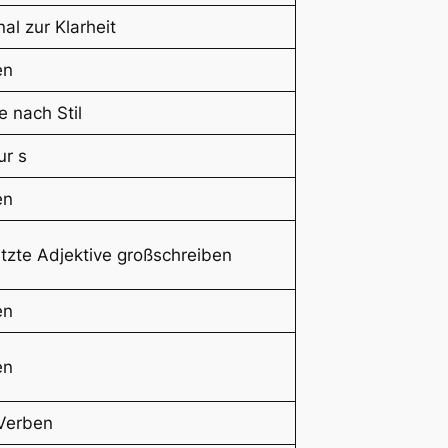
al zur Klarheit
en
e nach Stil
ur s
en
zte Adjektive großschreiben
en
en
Verben