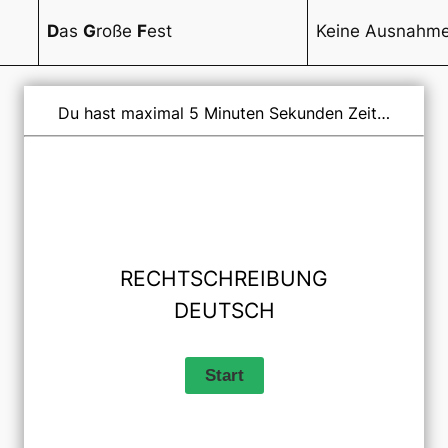
D
as
G
roße
F
est
Keine Ausnahm
Du hast maximal 5 Minuten Sekunden Zeit…
RECHTSCHREIBUNG
DEUTSCH