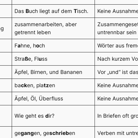
Das
B
uch liegt auf dem
T
isch.
Keine Ausnahm
zusammenarbeiten, aber
Zusammengesetz
ng
getrennt leben
untrennbar sein
F
a
hne, h
o
ch
Wörter aus fre
Stra
ß
e, Fl
u
ss
Nach kurzem Vok
Äpfel, Birnen, und Bananen
Vor „und“ ist d
ba
ck
en, pla
tz
en
Keine Ausnahm
Äpfel, Öl, Überfluss
Keine Ausnahm
Wie geht es
d
ir?
In Briefen oft g
ge
gang
en, ge
schrieb
en
Verben mit untr