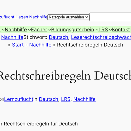
Suchen
zuflucht Hagen Nachhilfe
h
Nachhilfe
Fächer
Bildungsgutschein
LRS
Kontakt
 
Nachhilfe
Stichwort:
Deutsch
, 
Leserechtschreibschwäc
»
Start
»
Nachhilfe
»
Rechtschreibregeln Deutsch
Rechtschreibregeln Deutsc
Lernzuflucht
in
Deutsch
, 
LRS
, 
Nachhilfe
on
en Rechtschreibregeln für Deutsch