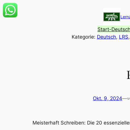
Zum
Inhalt
Lern
springen
Start-Deutsc
Kategorie:
Deutsch
, 
LRS
,
Okt. 9, 2024
—
v
Meisterhaft Schreiben: Die 20 essenziell