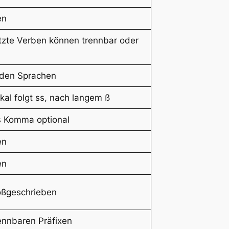
en
te Verben können trennbar oder
mden Sprachen
al folgt ss, nach langem ß
as Komma optional
en
en
roßgeschrieben
ennbaren Präfixen