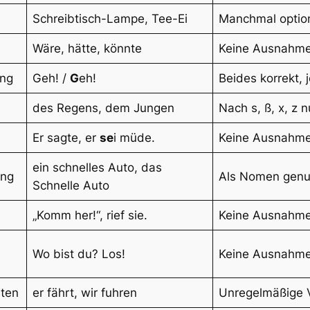
Schreibtisch-Lampe, Tee-Ei
Manchmal option
Wäre, hätte, könnte
Keine Ausnahm
ung
Geh! /
G
eh!
Beides korrekt, j
des Regens, dem Jungen
Nach s, ß, x, z n
Er sagte, er
se
i müde.
Keine Ausnahm
ein schnelles Auto, das
ung
Als Nomen genut
Schnelle Auto
„Komm her!“, rief sie.
Keine Ausnahm
Wo bist du? Los!
Keine Ausnahm
lten
er fährt, wir fuhren
Unregelmäßige 