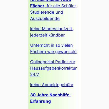
Fächer
, für alle Schüler,
Studierende und
Auszubildende
keine Mindestlaufzeit,
jederzeit kündbar
Unterricht in so vielen
Fächern wie gewünscht
Onlineportal Padlet zur
Hausaufgabenkorrektur
24/7
keine Anmeldegebühr
30 Jahre Nachhilfe-
Erfahrung