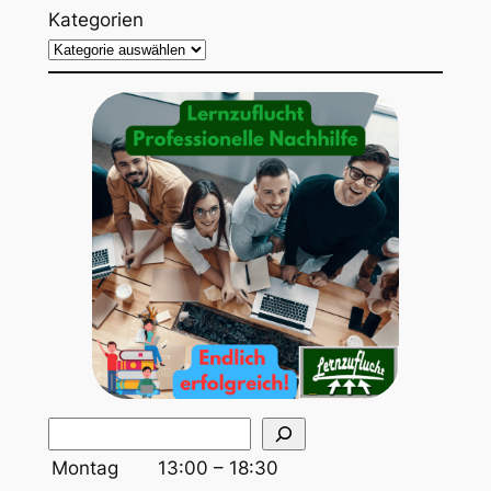
Kategorien
S
u
Montag
13:00 – 18:30
c