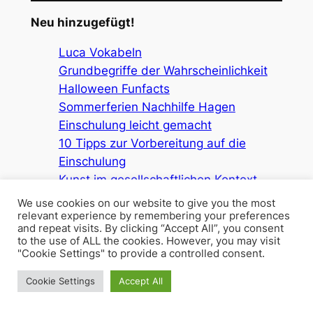
Neu hinzugefügt!
Luca Vokabeln
Grundbegriffe der Wahrscheinlichkeit
Halloween Funfacts
Sommerferien Nachhilfe Hagen
Einschulung leicht gemacht
10 Tipps zur Vorbereitung auf die
Einschulung
Kunst im gesellschaftlichen Kontext
Kunst Vergleichende Werkbetrachtung
We use cookies on our website to give you the most
Kunst Kunsttheorie und Ästhetik
relevant experience by remembering your preferences
and repeat visits. By clicking “Accept All”, you consent
to the use of ALL the cookies. However, you may visit
"Cookie Settings" to provide a controlled consent.
Unsere spannenden Artikel
Cookie Settings
Accept All
Abitur
(59)