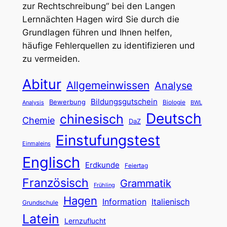
zur Rechtschreibung“ bei den Langen
Lernnächten Hagen wird Sie durch die
Grundlagen führen und Ihnen helfen,
häufige Fehlerquellen zu identifizieren und
zu vermeiden.
Abitur
Allgemeinwissen
Analyse
Bildungsgutschein
Bewerbung
Biologie
Analysis
BWL
Deutsch
chinesisch
Chemie
DaZ
Einstufungstest
Einmaleins
Englisch
Erdkunde
Feiertag
Französisch
Grammatik
Frühling
Hagen
Information
Italienisch
Grundschule
Latein
Lernzuflucht