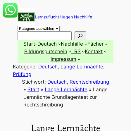
Zum
Inhalt
Lernzuflucht Hagen Nachhilfe
springen
Suchen
Start-Deutsch
Nachhilfe
Fächer
Bildungsgutschein
LRS
Kontakt
Impressum
Kategorie:
Deutsch
, 
Lange Lernnächte
, 
Prüfung
Stichwort:
Deutsch
, 
Rechtschreibung
»
Start
»
Lange Lernnächte
»
Lange
Lernnächte Grundlagentest zur
Rechtschreibung
Lange Lernnächte