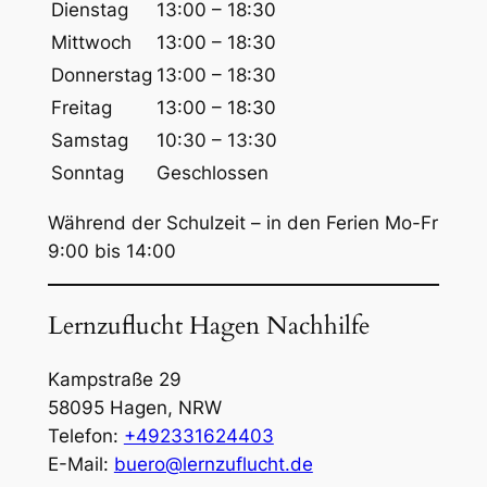
Dienstag
13:00 – 18:30
h
Mittwoch
13:00 – 18:30
e
Donnerstag
13:00 – 18:30
n
Freitag
13:00 – 18:30
Samstag
10:30 – 13:30
Sonntag
Geschlossen
Während der Schulzeit – in den Ferien Mo-Fr
9:00 bis 14:00
Lernzuflucht Hagen Nachhilfe
Kampstraße 29
58095
Hagen
,
NRW
Telefon:
+492331624403
E-Mail:
buero@lernzuflucht.de