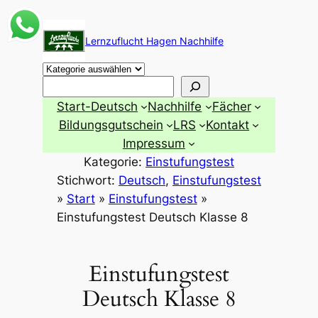
Zum
Inhalt
Lernzuflucht Hagen Nachhilfe
springen
Suchen
Start-Deutsch
Nachhilfe
Fächer
Bildungsgutschein
LRS
Kontakt
Impressum
Kategorie:
Einstufungstest
Stichwort:
Deutsch
, 
Einstufungstest
»
Start
»
Einstufungstest
»
Einstufungstest Deutsch Klasse 8
Einstufungstest
Deutsch Klasse 8