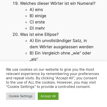
Welches dieser Wörter ist ein Numeral?
A) eins
B) einige
C) erste
D) mehr
Was ist eine Ellipse?
A) Ein unvollständiger Satz, in
dem Wörter ausgelassen werden
B) Ein Vergleich ohne „wie“ oder
„als“
C) Eine Übertreibung
We use cookies on our website to give you the most
D) Eine Wiederholung von
relevant experience by remembering your preferences
Anfangsbuchstaben
and repeat visits. By clicking “Accept All”, you consent
to the use of ALL the cookies. However, you may visit
Welches dieser Wörter ist ein
"Cookie Settings" to provide a controlled consent.
Homonym?
A) Bank (Geldinstitut) – Bank
Cookie Settings
Accept All
(Sitzgelegenheit)