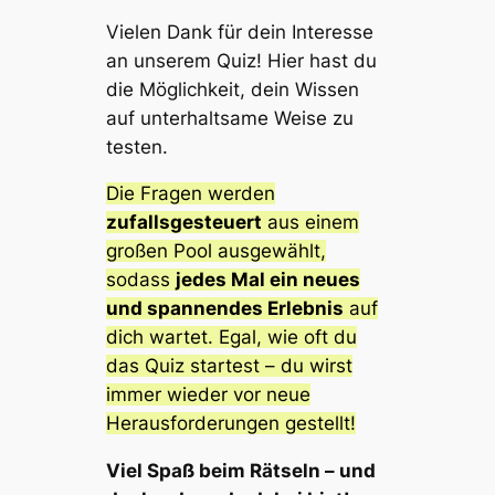
Vielen Dank für dein Interesse
an unserem Quiz! Hier hast du
die Möglichkeit, dein Wissen
auf unterhaltsame Weise zu
testen.
Die Fragen werden
zufallsgesteuert
aus einem
großen Pool ausgewählt,
sodass
jedes Mal ein neues
und spannendes Erlebnis
auf
dich wartet. Egal, wie oft du
das Quiz startest – du wirst
immer wieder vor neue
Herausforderungen gestellt!
Viel Spaß beim Rätseln – und