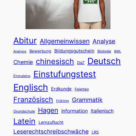
Abitur
Allgemeinwissen
Analyse
Bildungsgutschein
Bewerbung
Biologie
Analysis
BWL
Deutsch
chinesisch
Chemie
DaZ
Einstufungstest
Einmaleins
Englisch
Erdkunde
Feiertag
Französisch
Grammatik
Frühling
Hagen
Information
Italienisch
Grundschule
Latein
Lernzuflucht
Leserechtschreibschwäche
LRS