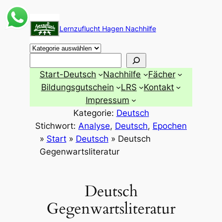
Zum
Inhalt
Lernzuflucht Hagen Nachhilfe
springen
Suchen
Start-Deutsch
Nachhilfe
Fächer
Bildungsgutschein
LRS
Kontakt
Impressum
Kategorie:
Deutsch
Stichwort:
Analyse
, 
Deutsch
, 
Epochen
»
Start
»
Deutsch
»
Deutsch
Gegenwartsliteratur
Deutsch
Gegenwartsliteratur