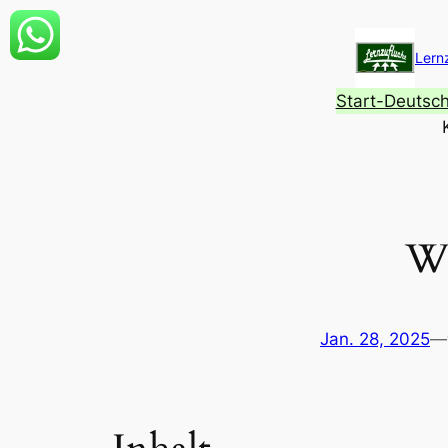
Zum
Inhalt
Lern
springen
Start-Deutsc
Wo
Jan. 28, 2025
—