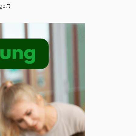
ge.“)