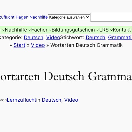
Suchen
zuflucht Hagen Nachhilfe
h
Nachhilfe
Fächer
Bildungsgutschein
LRS
Kontakt
Kategorie:
Deutsch
, 
Video
Stichwort:
Deutsch
, 
Grammati
»
Start
»
Video
»
Wortarten Deutsch Grammatik
rtarten Deutsch Gramma
Lernzuflucht
in
Deutsch
, 
Video
von