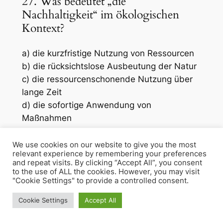
27. Was bedeutet „die
Nachhaltigkeit“ im ökologischen
Kontext?
a) die kurzfristige Nutzung von Ressourcen
b) die rücksichtslose Ausbeutung der Natur
c) die ressourcenschonende Nutzung über
lange Zeit
d) die sofortige Anwendung von
Maßnahmen
28. Welches Wort passt in die Lücke?
We use cookies on our website to give you the most
„Er wurde zum Leiter der Abteilung
relevant experience by remembering your preferences
and repeat visits. By clicking “Accept All”, you consent
_
.“
to the use of ALL the cookies. However, you may visit
"Cookie Settings" to provide a controlled consent.
a) ernannt
Cookie Settings
Accept All
b) erklärt
c) bestimmt