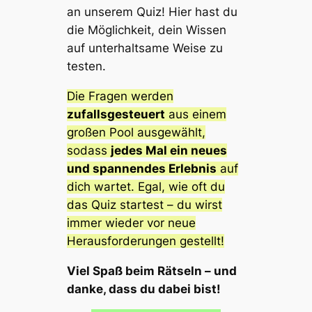
an unserem Quiz! Hier hast du
die Möglichkeit, dein Wissen
auf unterhaltsame Weise zu
testen.
Die Fragen werden
zufallsgesteuert
aus einem
großen Pool ausgewählt,
sodass
jedes Mal ein neues
und spannendes Erlebnis
auf
dich wartet. Egal, wie oft du
das Quiz startest – du wirst
immer wieder vor neue
Herausforderungen gestellt!
Viel Spaß beim Rätseln – und
danke, dass du dabei bist!