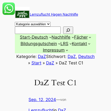
Zum
Inhalt
Lernzuflucht Hagen Nachhilfe
springen
Suchen
Start-Deutsch
Nachhilfe
Fächer
Bildungsgutschein
LRS
Kontakt
Impressum
Kategorie:
DaZ
Stichwort:
DaZ
, 
Deutsch
»
Start
»
DaZ
»
DaZ Test C1
DaZ Test C1
Sep. 12, 2024
—
von
Lernzuflucht
in
DaZ