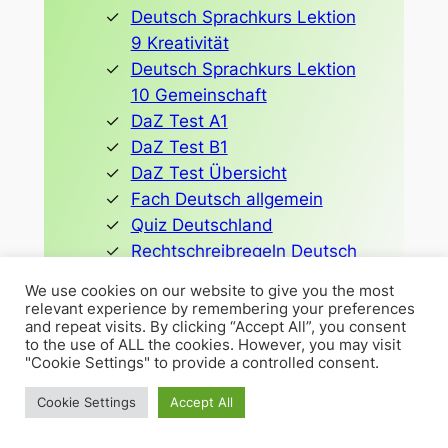
Deutsch Sprachkurs Lektion
9 Kreativität
Deutsch Sprachkurs Lektion
10 Gemeinschaft
DaZ Test A1
DaZ Test B1
DaZ Test Übersicht
Fach Deutsch allgemein
Quiz Deutschland
Rechtschreibregeln Deutsch
Deutsch Nachhilfe mit
We use cookies on our website to give you the most
Bildungsgutschein Hagen
relevant experience by remembering your preferences
and repeat visits. By clicking “Accept All”, you consent
to the use of ALL the cookies. However, you may visit
Lösungen:
"Cookie Settings" to provide a controlled consent.
Cookie Settings
Accept All
a
b