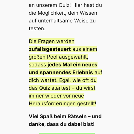
an unserem Quiz! Hier hast du
die Möglichkeit, dein Wissen
auf unterhaltsame Weise zu
testen.
Die Fragen werden
zufallsgesteuert
aus einem
großen Pool ausgewählt,
sodass
jedes Mal ein neues
und spannendes Erlebnis
auf
dich wartet. Egal, wie oft du
das Quiz startest – du wirst
immer wieder vor neue
Herausforderungen gestellt!
Viel Spaß beim Rätseln – und
danke, dass du dabei bist!