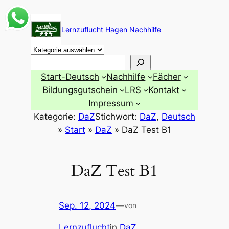
Zum
Inhalt
Lernzuflucht Hagen Nachhilfe
springen
Suchen
Start-Deutsch
Nachhilfe
Fächer
Bildungsgutschein
LRS
Kontakt
Impressum
Kategorie:
DaZ
Stichwort:
DaZ
, 
Deutsch
»
Start
»
DaZ
»
DaZ Test B1
DaZ Test B1
Sep. 12, 2024
—
von
Lernzuflucht
in
DaZ