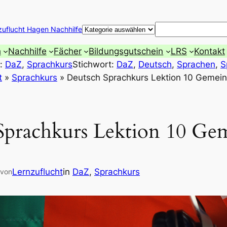
Suchen
zuflucht Hagen Nachhilfe
h
Nachhilfe
Fächer
Bildungsgutschein
LRS
Kontakt
e:
DaZ
, 
Sprachkurs
Stichwort:
DaZ
, 
Deutsch
, 
Sprachen
, 
S
t
»
Sprachkurs
»
Deutsch Sprachkurs Lektion 10 Gemein
Sprachkurs Lektion 10 Gem
Lernzuflucht
in
DaZ
, 
Sprachkurs
von