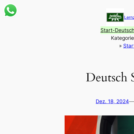
Zum
Inhalt
Lern
springen
Start-Deutsc
Kategori
»
Star
Deutsch 
Dez. 18, 2024
—