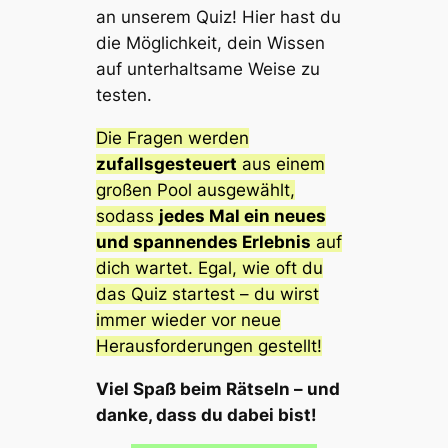
an unserem Quiz! Hier hast du
die Möglichkeit, dein Wissen
auf unterhaltsame Weise zu
testen.
Die Fragen werden
zufallsgesteuert
aus einem
großen Pool ausgewählt,
sodass
jedes Mal ein neues
und spannendes Erlebnis
auf
dich wartet. Egal, wie oft du
das Quiz startest – du wirst
immer wieder vor neue
Herausforderungen gestellt!
Viel Spaß beim Rätseln – und
danke, dass du dabei bist!