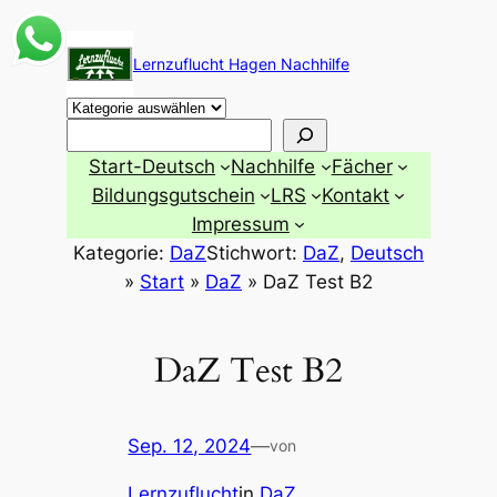
Zum
Inhalt
Lernzuflucht Hagen Nachhilfe
springen
Suchen
Start-Deutsch
Nachhilfe
Fächer
Bildungsgutschein
LRS
Kontakt
Impressum
Kategorie:
DaZ
Stichwort:
DaZ
, 
Deutsch
»
Start
»
DaZ
»
DaZ Test B2
DaZ Test B2
Sep. 12, 2024
—
von
Lernzuflucht
in
DaZ