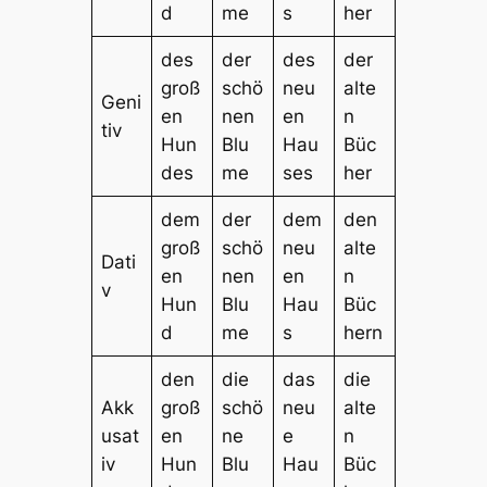
d
me
s
her
des
der
des
der
groß
schö
neu
alte
Geni
en
nen
en
n
tiv
Hun
Blu
Hau
Büc
des
me
ses
her
dem
der
dem
den
groß
schö
neu
alte
Dati
en
nen
en
n
v
Hun
Blu
Hau
Büc
d
me
s
hern
den
die
das
die
Akk
groß
schö
neu
alte
usat
en
ne
e
n
iv
Hun
Blu
Hau
Büc