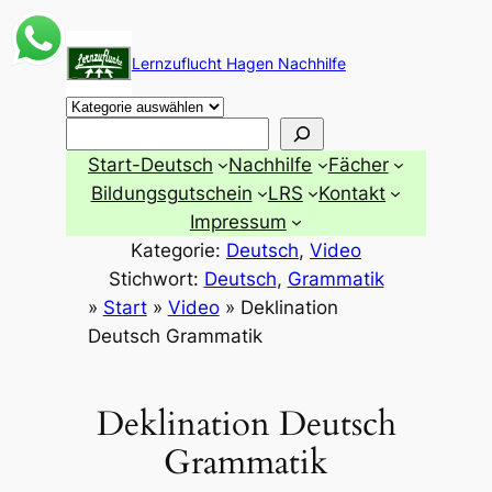
Zum
Inhalt
Lernzuflucht Hagen Nachhilfe
springen
Suchen
Start-Deutsch
Nachhilfe
Fächer
Bildungsgutschein
LRS
Kontakt
Impressum
Kategorie:
Deutsch
, 
Video
Stichwort:
Deutsch
, 
Grammatik
»
Start
»
Video
»
Deklination
Deutsch Grammatik
Deklination Deutsch
Grammatik