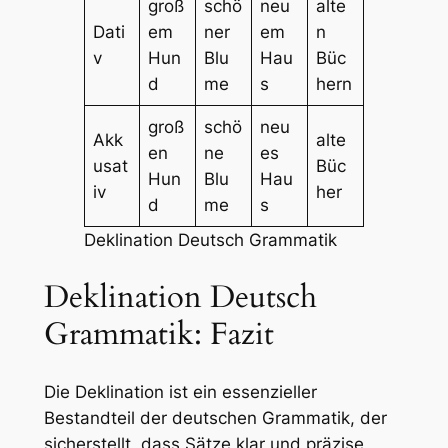
groß
schö
neu
alte
Dati
em
ner
em
n
v
Hun
Blu
Hau
Büc
d
me
s
hern
groß
schö
neu
Akk
alte
en
ne
es
usat
Büc
Hun
Blu
Hau
iv
her
d
me
s
Deklination Deutsch Grammatik
Deklination Deutsch
Grammatik: Fazit
Die Deklination ist ein essenzieller
Bestandteil der deutschen Grammatik, der
sicherstellt, dass Sätze klar und präzise