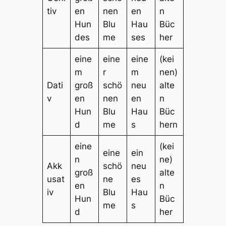
tiv
en
nen
en
n
Hun
Blu
Hau
Büc
des
me
ses
her
eine
eine
eine
(kei
m
r
m
nen)
Dati
groß
schö
neu
alte
v
en
nen
en
n
Hun
Blu
Hau
Büc
d
me
s
hern
eine
(kei
eine
ein
n
ne)
Akk
schö
neu
groß
alte
usat
ne
es
en
n
iv
Blu
Hau
Hun
Büc
me
s
d
her