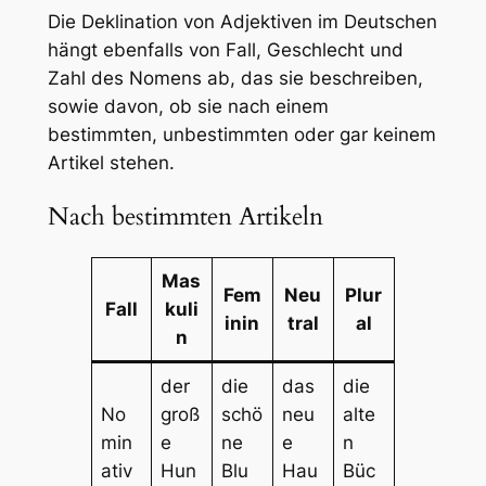
Die Deklination von Adjektiven im Deutschen
hängt ebenfalls von Fall, Geschlecht und
Zahl des Nomens ab, das sie beschreiben,
sowie davon, ob sie nach einem
bestimmten, unbestimmten oder gar keinem
Artikel stehen.
Nach bestimmten Artikeln
Mas
Fem
Neu
Plur
Fall
kuli
inin
tral
al
n
der
die
das
die
No
groß
schö
neu
alte
min
e
ne
e
n
ativ
Hun
Blu
Hau
Büc