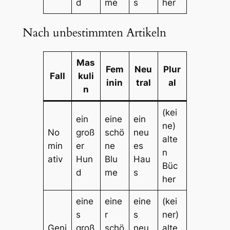
d
me
s
her
Nach unbestimmten Artikeln
Mas
Fem
Neu
Plur
Fall
kuli
inin
tral
al
n
(kei
ein
eine
ein
ne)
No
groß
schö
neu
alte
min
er
ne
es
n
ativ
Hun
Blu
Hau
Büc
d
me
s
her
eine
eine
eine
(kei
s
r
s
ner)
Geni
groß
schö
neu
alte