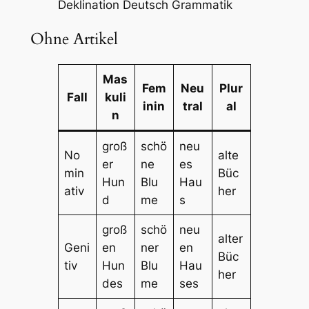
Deklination Deutsch Grammatik
Ohne Artikel
Mas
Fem
Neu
Plur
Fall
kuli
inin
tral
al
n
groß
schö
neu
No
alte
er
ne
es
min
Büc
Hun
Blu
Hau
ativ
her
d
me
s
groß
schö
neu
alter
Geni
en
ner
en
Büc
tiv
Hun
Blu
Hau
her
des
me
ses