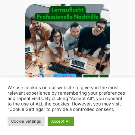
We use cookies on our website to give you the most
relevant experience by remembering your preferences
S
and repeat visits. By clicking “Accept All”, you consent
to the use of ALL the cookies. However, you may visit
u
Montag
13:00 – 18:30
"Cookie Settings" to provide a controlled consent.
c
Dienstag
13:00 – 18:30
h
Cookie Settings
Accept All
Mittwoch
13:00 – 18:30
e
Donnerstag
13:00 – 18:30