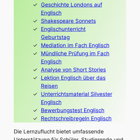
Geschichte Londons auf
Englisch
Shakespeare Sonnets
Englischunterricht
Geburtstag
Mediation im Fach Englisch
Mündliche Prüfung im Fach
Englisch
Analyse von Short Stories
Lektion Englisch über das
Reisen
Unterrichtsmaterial Silvester
Englisch
Bewerbungstest Englisch
Rechtschreibregeln Englisch
Die Lernzuflucht bietet umfassende
Unterstützung für Schüler, Studierende und