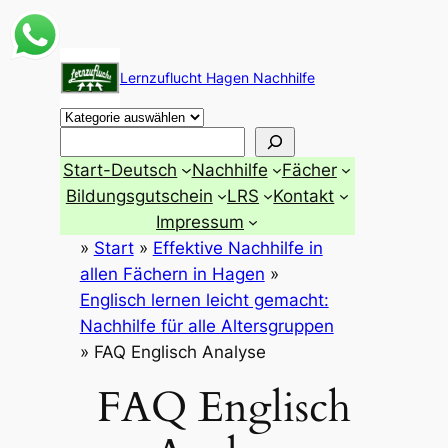
Zum
Inhalt
Lernzuflucht Hagen Nachhilfe
springen
Suchen
Start-Deutsch
Nachhilfe
Fächer
Bildungsgutschein
LRS
Kontakt
Impressum
»
Start
»
Effektive Nachhilfe in
allen Fächern in Hagen
»
Englisch lernen leicht gemacht:
Nachhilfe für alle Altersgruppen
»
FAQ Englisch Analyse
FAQ Englisch