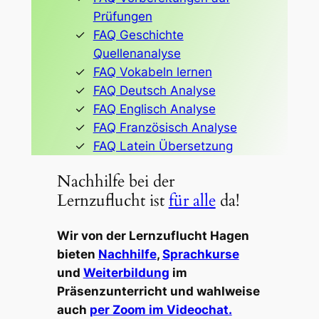
Prüfungen
FAQ Geschichte
Quellenanalyse
FAQ Vokabeln lernen
FAQ Deutsch Analyse
FAQ Englisch Analyse
FAQ Französisch Analyse
FAQ Latein Übersetzung
Nachhilfe bei der
Lernzuflucht ist
für alle
da!
Wir von der Lernzuflucht Hagen
bieten
Nachhilfe
,
Sprachkurse
und
Weiterbildung
im
Präsenzunterricht und wahlweise
auch
per Zoom im Videochat.