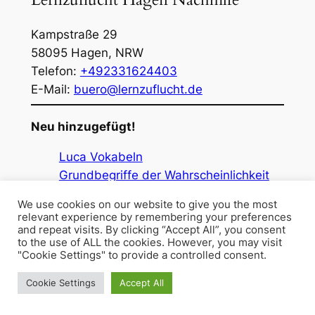
Kampstraße 29
58095
Hagen
,
NRW
Telefon:
+492331624403
E-Mail:
buero@lernzuflucht.de
Neu hinzugefügt!
Luca Vokabeln
Grundbegriffe der Wahrscheinlichkeit
Halloween Funfacts
We use cookies on our website to give you the most
Sommerferien Nachhilfe Hagen
relevant experience by remembering your preferences
Einschulung leicht gemacht
and repeat visits. By clicking “Accept All”, you consent
to the use of ALL the cookies. However, you may visit
10 Tipps zur Vorbereitung auf die
"Cookie Settings" to provide a controlled consent.
Einschulung
Cookie Settings
Accept All
Kunst im gesellschaftlichen Kontext
Kunst Vergleichende Werkbetrachtung