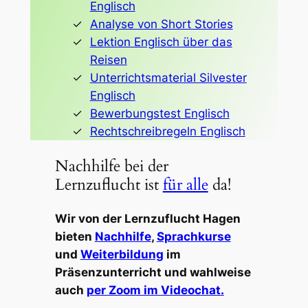
Englisch
Analyse von Short Stories
Lektion Englisch über das
Reisen
Unterrichtsmaterial Silvester
Englisch
Bewerbungstest Englisch
Rechtschreibregeln Englisch
Nachhilfe bei der
Lernzuflucht ist
für alle
da!
Wir von der Lernzuflucht Hagen
bieten
Nachhilfe
,
Sprachkurse
und
Weiterbildung
im
Präsenzunterricht und wahlweise
auch
per Zoom im Videochat.