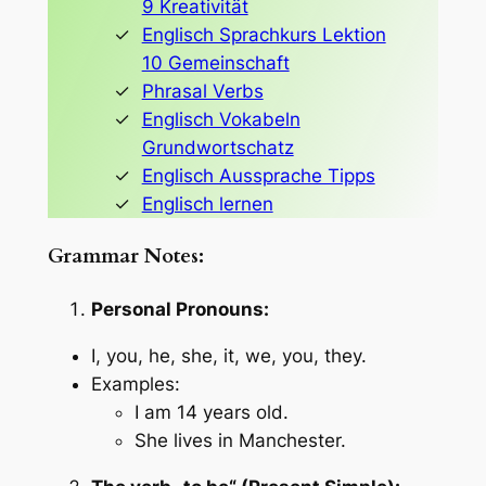
9 Kreativität
Englisch Sprachkurs Lektion
10 Gemeinschaft
Phrasal Verbs
Englisch Vokabeln
Grundwortschatz
Englisch Aussprache Tipps
Englisch lernen
Grammar Notes:
Personal Pronouns:
I, you, he, she, it, we, you, they.
Examples:
I am 14 years old.
She lives in Manchester.