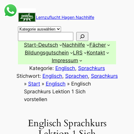
Zum
Inhalt
Lernzuflucht Hagen Nachhilfe
springen
Suchen
Start-Deutsch
Nachhilfe
Fächer
Bildungsgutschein
LRS
Kontakt
Impressum
Kategorie:
Englisch
, 
Sprachkurs
Stichwort:
Englisch
, 
Sprachen
, 
Sprachkurs
»
Start
»
Englisch
»
Englisch
Sprachkurs Lektion 1 Sich
vorstellen
Englisch Sprachkurs
Lektion 1 Sich