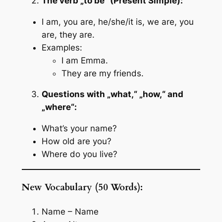
The verb „to be“ (Present Simple):
I am, you are, he/she/it is, we are, you
are, they are.
Examples:
I am Emma.
They are my friends.
Questions with „what,“ „how,“ and
„where“:
What’s your name?
How old are you?
Where do you live?
New Vocabulary (50 Words):
Name – Name