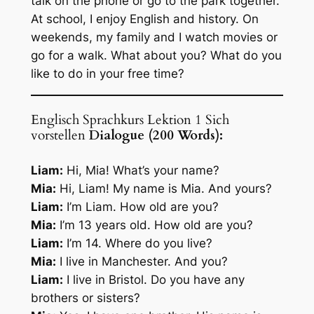
talk on the phone or go to the park together.
At school, I enjoy English and history. On
weekends, my family and I watch movies or
go for a walk. What about you? What do you
like to do in your free time?
Englisch Sprachkurs Lektion 1 Sich
vorstellen
Dialogue (200 Words):
Liam:
Hi, Mia! What’s your name?
Mia:
Hi, Liam! My name is Mia. And yours?
Liam:
I’m Liam. How old are you?
Mia:
I’m 13 years old. How old are you?
Liam:
I’m 14. Where do you live?
Mia:
I live in Manchester. And you?
Liam:
I live in Bristol. Do you have any
brothers or sisters?