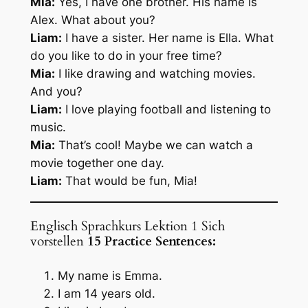
Mia:
Yes, I have one brother. His name is
Alex. What about you?
Liam:
I have a sister. Her name is Ella. What
do you like to do in your free time?
Mia:
I like drawing and watching movies.
And you?
Liam:
I love playing football and listening to
music.
Mia:
That’s cool! Maybe we can watch a
movie together one day.
Liam:
That would be fun, Mia!
Englisch Sprachkurs Lektion 1 Sich
vorstellen
15 Practice Sentences:
My name is Emma.
I am 14 years old.