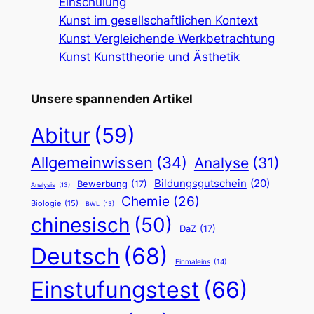
Einschulung
Kunst im gesellschaftlichen Kontext
Kunst Vergleichende Werkbetrachtung
Kunst Kunsttheorie und Ästhetik
Unsere spannenden Artikel
Abitur
(59)
Allgemeinwissen
(34)
Analyse
(31)
Bildungsgutschein
(20)
Bewerbung
(17)
Analysis
(13)
Chemie
(26)
Biologie
(15)
BWL
(13)
chinesisch
(50)
DaZ
(17)
Deutsch
(68)
Einmaleins
(14)
Einstufungstest
(66)