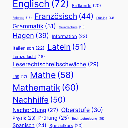
Englisch
(72)
Erdkunde
(20)
Französisch
(44)
Feiertag
(15)
Frühling
(14)
Grammatik
(31)
Grundschule
(15)
Hagen
(39)
Information
(22)
Latein
(51)
Italienisch
(22)
Lernzuflucht
(18)
Leserechtschreibschwäche
(29)
Mathe
(58)
LRS
(17)
Mathematik
(60)
Nachhilfe
(50)
Oberstufe
(30)
Nachprüfung
(27)
Prüfung
(25)
Physik
(20)
Rechtschreibung
(15)
Spanisch
(24)
Spezialkurs
(20)